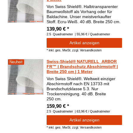
Von Swiss Shield®. Halbtransparenter
Baumwollstoff als Vorhang oder für
Baldachine. Unser meistverkaufter
Stoff. Ecru-Weiß. 40 dB. Breite 250 cm.
139,90 € *
2.5
Quadratmeter
| 55,96 € / Quadratmeter
Artikel anzeigen
*
inkl. ges. MwSt.
zzgl.
Versandkosten
Swiss-Shield® NATURELL_ARBOR
Neuheit
FR™ | Brandschutz Abschirmstoff |
Breite 250 cm | 1 Meter
Von Swiss Shield®. Weltweit einziger
Abschirmstoff nach EN 13733 mit
Brandschutzklasse 5.3. Nur
Trockenreinigung. 40 dB. Breite
250 cm.
159,90 € *
2.5
Quadratmeter
| 63,96 € / Quadratmeter
Artikel anzeigen
*
inkl. ges. MwSt.
zzgl.
Versandkosten