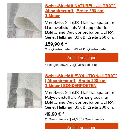
Swiss-Shield® NATURELL-ULTRA™ |
Abschirmstoff | Breite 250 cm |
1 Meter
Von Swiss Shield®. Halbtransparenter
Baumwollstoff als Vorhang oder für
Baldachine. Aus der erdbaren ULTRA-
Serie. Hellgrau. 38 dB. Breite 250 cm.
159,90 € *
2.5
Quadratmeter
| 63,96 € / Quadratmeter
Artikel anzeigen
*
inkl. ges. MwSt.
zzgl.
Versandkosten
Swiss-Shield® EVOLUTION-ULTRA™
| Abschirmstoff | Breite 200 cm |
1 Meter | SONDERPOSTEN
Von Swiss Shield®. Halbtransparenter
Polyesterstoff als Vorhang oder für
Baldachine. Aus der erdbaren ULTRA-
Serie. Hellgrau. 36 dB. Breite 200 cm.
49,90 € *
2
Quadratmeter
| 24,95 € / Quadratmeter
Artikel anzeigen