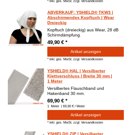
*
inkl. ges. MwSt.
zzgl.
Versandkosten
ABVERKAUF: YSHIELD® TKW3 |
Abschirmendes Kopftuch | Wear
Dreieckig
Kopftuch (dreieckig) aus Wear, 28 dB
Schirmdämpfung.
49,90 € *
Artikel anzeigen
*
inkl. ges. MwSt.
zzgl.
Versandkosten
YSHIELD® HAL | Versilberter
Klettverschluss | Breite 30 mm |
1 Meter
Versilbertes Flauschband und
Hakenband 30 mm.
69,90 € *
1
Meter
| 69,90 € / Meter
Artikel anzeigen
*
inkl. ges. MwSt.
zzgl.
Versandkosten
YSHIELD® ZIP | Versilberter