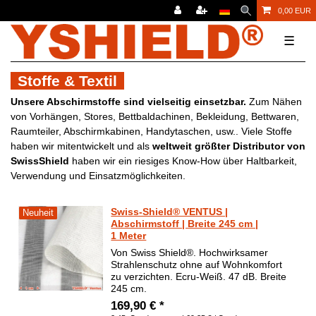
0,00 EUR
☰
Stoffe & Textil
Unsere Abschirmstoffe sind vielseitig einsetzbar.
Zum Nähen
von Vorhängen, Stores, Bettbaldachinen, Bekleidung, Bettwaren,
Raumteiler, Abschirmkabinen, Handytaschen, usw.. Viele Stoffe
haben wir mitentwickelt und als
weltweit größter Distributor von
SwissShield
haben wir ein riesiges Know-How über Haltbarkeit,
Verwendung und Einsatzmöglichkeiten.
Swiss-Shield® VENTUS |
Neuheit
Abschirmstoff | Breite 245 cm |
1 Meter
Von Swiss Shield®. Hochwirksamer
Strahlenschutz ohne auf Wohnkomfort
zu verzichten. Ecru-Weiß. 47 dB. Breite
245 cm.
169,90 € *