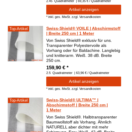
2.45
Quadratmeter
| 69,35 € / Quadratmeter
Artikel anzeigen
*
inkl. ges. MwSt.
zzgl.
Versandkosten
Swiss-Shield® VOILE | Abschirmstoff
Top-Artikel
| Breite 250 cm | 1 Meter
Von Swiss Shield® exklusiv für uns.
Transparenter Polyestervoile als
Vorhang oder für Baldachine. Langlebig
und knitterarm. Weiß. 38 dB. Breite
250 cm.
159,90 € *
2.5
Quadratmeter
| 63,96 € / Quadratmeter
Artikel anzeigen
*
inkl. ges. MwSt.
zzgl.
Versandkosten
Swiss-Shield® ULTIMA™ |
Top-Artikel
Abschirmstoff | Breite 250 cm |
1 Meter
Von Swiss Shield®. Halbtransparenter
Baumwollstoff als Vorhang. Ähnlich
NATURELL aber dichter mit mehr