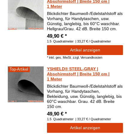
Abschirmstoff | Breite 150 cm |
1 Meter
Blickdichter Baumwoll-/Edelstahlstoff als
Vorhang, für Handytaschen, usw.
Günstig, langlebig, bis 60°C waschbar.
Hellgrau/Grau. 42 dB. Breite 150 cm.
49,90 € *
1.5
Quadratmeter
| 33,27 € / Quadratmeter
Artikel anzeigen
*
inkl. ges. MwSt.
zzgl.
Versandkosten
YSHIELD® STEEL-GRAY |
Top-Artikel
Abschirmstoff | Breite 150 cm |
1 Meter
Blickdichter Baumwoll-/Edelstahlstoff als
Vorhang, für Handytaschen,
Bekleidung, usw. Günstig, langlebig, bis
60°C waschbar. Grau. 42 dB. Breite
150 cm.
49,90 € *
1.5
Quadratmeter
| 33,27 € / Quadratmeter
Artikel anzeigen