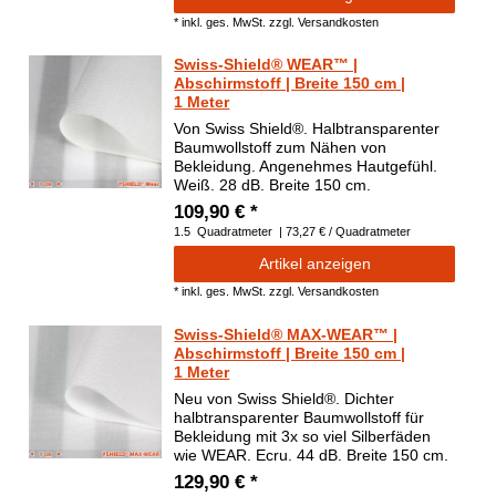
*
inkl. ges. MwSt.
zzgl.
Versandkosten
Swiss-Shield® WEAR™ |
Abschirmstoff | Breite 150 cm |
1 Meter
Von Swiss Shield®. Halbtransparenter
Baumwollstoff zum Nähen von
Bekleidung. Angenehmes Hautgefühl.
Weiß. 28 dB. Breite 150 cm.
109,90 € *
1.5
Quadratmeter
| 73,27 € / Quadratmeter
Artikel anzeigen
*
inkl. ges. MwSt.
zzgl.
Versandkosten
Swiss-Shield® MAX-WEAR™ |
Abschirmstoff | Breite 150 cm |
1 Meter
Neu von Swiss Shield®. Dichter
halbtransparenter Baumwollstoff für
Bekleidung mit 3x so viel Silberfäden
wie WEAR. Ecru. 44 dB. Breite 150 cm.
129,90 € *