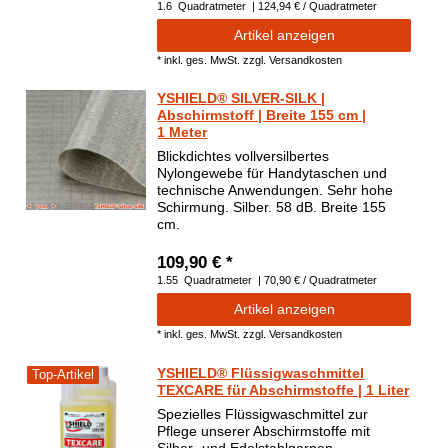
1.6
Quadratmeter
| 124,94 € / Quadratmeter
Artikel anzeigen
*
inkl. ges. MwSt.
zzgl.
Versandkosten
YSHIELD® SILVER-SILK |
Abschirmstoff | Breite 155 cm |
1 Meter
Blickdichtes vollversilbertes
Nylongewebe für Handytaschen und
technische Anwendungen. Sehr hohe
Schirmung. Silber. 58 dB. Breite 155
cm.
109,90 € *
1.55
Quadratmeter
| 70,90 € / Quadratmeter
Artikel anzeigen
*
inkl. ges. MwSt.
zzgl.
Versandkosten
YSHIELD® Flüssigwaschmittel
Top-Artikel
TEXCARE für Abschirmstoffe | 1 Liter
Spezielles Flüssigwaschmittel zur
Pflege unserer Abschirmstoffe mit
Silber- und Edelstahlgarnen.