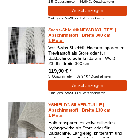
1.5
Quadratmeter
| 86,60 € / Quadratmeter
Artikel anzeigen
*
inkl. ges. MwSt.
zzgl.
Versandkosten
Swiss-Shield® NEW-DAYLITE™ |
Abschirmstoff | Breite 300 cm |
1 Meter
Von Swiss Shield®. Hochtransparenter
Trevirastoff als Store oder für
Baldachine. Sehr knitterarm. Weiß.
23 dB. Breite 300 cm.
119,90 € *
3
Quadratmeter
| 39,97 € / Quadratmeter
Artikel anzeigen
*
inkl. ges. MwSt.
zzgl.
Versandkosten
YSHIELD® SILVER-TULLE |
Abschirmstoff | Breite 130 cm |
1 Meter
Halbtransparentes vollversilbertes
Nylongewirke als Store oder für
Baldachine. Langlebig, knitterarm und