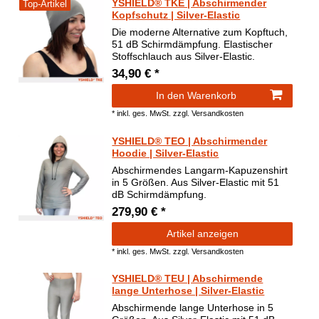
YSHIELD® TKE | Abschirmender
Top-Artikel
Kopfschutz | Silver-Elastic
Die moderne Alternative zum Kopftuch,
51 dB Schirmdämpfung. Elastischer
Stoffschlauch aus Silver-Elastic.
34,90 € *
In den Warenkorb
*
inkl. ges. MwSt.
zzgl.
Versandkosten
YSHIELD® TEO | Abschirmender
Hoodie | Silver-Elastic
Abschirmendes Langarm-Kapuzenshirt
in 5 Größen. Aus Silver-Elastic mit 51
dB Schirmdämpfung.
279,90 € *
Artikel anzeigen
*
inkl. ges. MwSt.
zzgl.
Versandkosten
YSHIELD® TEU | Abschirmende
lange Unterhose | Silver-Elastic
Abschirmende lange Unterhose in 5