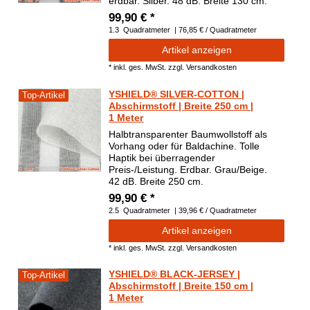
erdbar. Silber. 48 dB. Breite 130 cm.
99,90 € *
1.3
Quadratmeter
| 76,85 € / Quadratmeter
Artikel anzeigen
*
inkl. ges. MwSt.
zzgl.
Versandkosten
YSHIELD® SILVER-COTTON |
Top-Artikel
Abschirmstoff | Breite 250 cm |
1 Meter
Halbtransparenter Baumwollstoff als
Vorhang oder für Baldachine. Tolle
Haptik bei überragender
Preis-/Leistung. Erdbar. Grau/Beige.
42 dB. Breite 250 cm.
99,90 € *
2.5
Quadratmeter
| 39,96 € / Quadratmeter
Artikel anzeigen
*
inkl. ges. MwSt.
zzgl.
Versandkosten
YSHIELD® BLACK-JERSEY |
Top-Artikel
Abschirmstoff | Breite 150 cm |
1 Meter