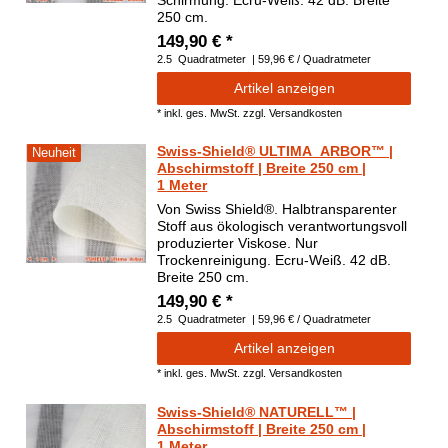
Schirmung. Ecru-Weiß. 42 dB. Breite
250 cm.
149,90 € *
2.5
Quadratmeter
| 59,96 € / Quadratmeter
Artikel anzeigen
*
inkl. ges. MwSt.
zzgl.
Versandkosten
Swiss-Shield® ULTIMA_ARBOR™ |
Neuheit
Abschirmstoff | Breite 250 cm |
1 Meter
Von Swiss Shield®. Halbtransparenter
Stoff aus ökologisch verantwortungsvoll
produzierter Viskose. Nur
Trockenreinigung. Ecru-Weiß. 42 dB.
Breite 250 cm.
149,90 € *
2.5
Quadratmeter
| 59,96 € / Quadratmeter
Artikel anzeigen
*
inkl. ges. MwSt.
zzgl.
Versandkosten
Swiss-Shield® NATURELL™ |
Abschirmstoff | Breite 250 cm |
1 Meter