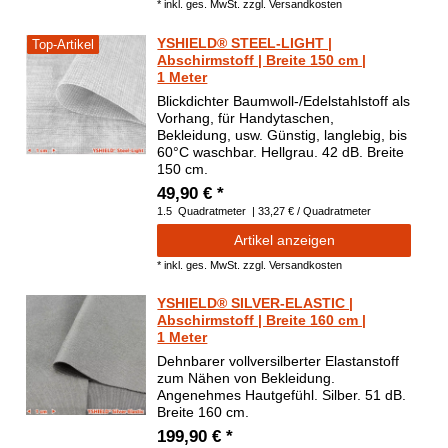
*
inkl. ges. MwSt.
zzgl.
Versandkosten
YSHIELD® STEEL-LIGHT |
Top-Artikel
Abschirmstoff | Breite 150 cm |
1 Meter
Blickdichter Baumwoll-/Edelstahlstoff als
Vorhang, für Handytaschen,
Bekleidung, usw. Günstig, langlebig, bis
60°C waschbar. Hellgrau. 42 dB. Breite
150 cm.
49,90 € *
1.5
Quadratmeter
| 33,27 € / Quadratmeter
Artikel anzeigen
*
inkl. ges. MwSt.
zzgl.
Versandkosten
YSHIELD® SILVER-ELASTIC |
Abschirmstoff | Breite 160 cm |
1 Meter
Dehnbarer vollversilberter Elastanstoff
zum Nähen von Bekleidung.
Angenehmes Hautgefühl. Silber. 51 dB.
Breite 160 cm.
199,90 € *