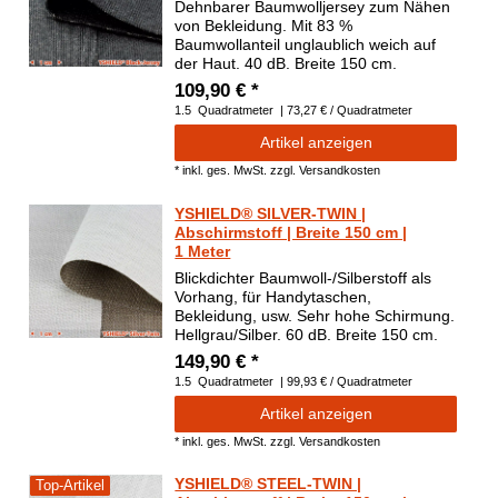
Dehnbarer Baumwolljersey zum Nähen
von Bekleidung. Mit 83 %
Baumwollanteil unglaublich weich auf
der Haut. 40 dB. Breite 150 cm.
109,90 € *
1.5
Quadratmeter
| 73,27 € / Quadratmeter
Artikel anzeigen
*
inkl. ges. MwSt.
zzgl.
Versandkosten
YSHIELD® SILVER-TWIN |
Abschirmstoff | Breite 150 cm |
1 Meter
Blickdichter Baumwoll-/Silberstoff als
Vorhang, für Handytaschen,
Bekleidung, usw. Sehr hohe Schirmung.
Hellgrau/Silber. 60 dB. Breite 150 cm.
149,90 € *
1.5
Quadratmeter
| 99,93 € / Quadratmeter
Artikel anzeigen
*
inkl. ges. MwSt.
zzgl.
Versandkosten
YSHIELD® STEEL-TWIN |
Top-Artikel