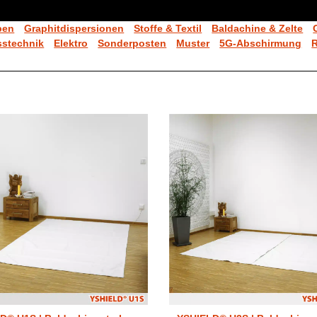
ben
Graphitdispersionen
Stoffe & Textil
Baldachine & Zelte
stechnik
Elektro
Sonderposten
Muster
5G-Abschirmung