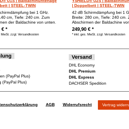
D® U1S | Baldachinunterlage
YSHIELD® U2S | Baldachinun
lbett | STEEL-TWIN
| Doppelbett | STEEL-TWIN
chirmdämpfung bei 1 GHz.
42 dB Schirmdämpfung bei 1 
 140 cm, Tiefe: 240 cm. Zum
Breite: 280 cm, Tiefe: 240 cm.
men der Baldachine von unten.
Abschirmen der Baldachine von
 € *
249,90 € *
. MwSt.
zzgl.
Versandkosten
*
inkl. ges. MwSt.
zzgl.
Versandkosten
lung
Versand
DHL Economy
e
DHL Premium
ten (PayPal Plus)
DHL Express
 (PayPal Plus)
DACHSER Spedition
ten­schutz­erklärung
AGB
Widerrufs­recht
Vertrag widerr