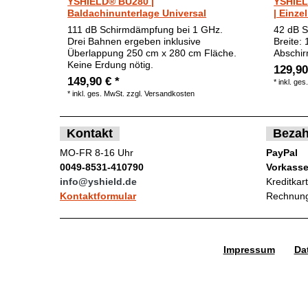
YSHIELD® BU280 |
YSHIEL
Baldachinunterlage Universal
| Einze
111 dB Schirmdämpfung bei 1 GHz.
42 dB S
Drei Bahnen ergeben inklusive
Breite:
Überlappung 250 cm x 280 cm Fläche.
Abschir
Keine Erdung nötig.
129,90
149,90 € *
*
inkl. ges
*
inkl. ges. MwSt.
zzgl.
Versandkosten
Kontakt
Bezah
MO-FR 8-16 Uhr
PayPal
0049-8531-410790
Vorkass
info@yshield.de
Kreditkar
Kontaktformular
Rechnung
Impressum
Da