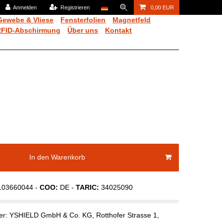
Anmelden
Registrieren
0,00 EUR
Gewebe & Vliese
Fensterfolien
Magnetfeld
RFID-Abschirmung
Über uns
Kontakt
In den Warenkorb
103660044
-
COO:
DE
-
TARIC:
34025090
ler:
YSHIELD GmbH & Co. KG
,
Rotthofer Strasse
1
,