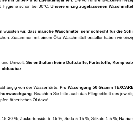
ffe mit Silber- und Edelstahlgarnen.
Die von uns entwickelten Rezep
d Hygiene schon bei 30°C.
Unsere einzig zugelassenen Waschmittel 
n wussten wir, dass
manche Waschmittel sehr schlecht für die Sc
chen. Zusammen mit einem Öko-Waschmittelhersteller haben wir einzigar
e und Umwelt:
Sie enthalten keine Duftstoffe, Farbstoffe, Komplex
ch abbaubar
.
unabhängig von der Wasserhärte.
Pro Waschgang 50 Gramm TEXCARE i
Schonwaschgang
. Beachten Sie bitte auch das Pflegeetikett des jewei
opfen ätherisches Öl dazu!
at 15-30 %, Zuckertenside 5–15 %, Soda 5-15 %, Silikate 1-5 %, Natri