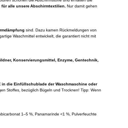
turen schonen die Abschirmstoffe und erhalten die
für alle unsere Abschirmtextilien.
Nur damit gehen
hirmdämpfung
sind. Dazu kamen Rückmeldungen von
tige Waschmittel entwickelt, die garantiert nicht mit
bildner, Konservierungsmittel, Enzyme, Gentechnik,
n die Einfüllschublade der Waschmaschine oder
ligen Stoffes, bezüglich Bügeln und Trocknen! Tipp: Wenn
umbicarbonat 1–5 %, Panamarinde <1 %, Pulverfeuchte