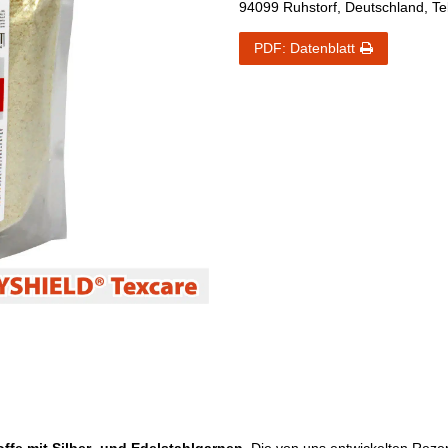
94099
Ruhstorf
,
Deutschland
, T
PDF: Datenblatt