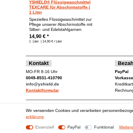
YSHIELD® Flüssigwaschmittel
TEXCARE für Abschirmstoffe |
1 Liter
Spezielles Flüssigwaschmittel zur
Pflege unserer Abschirmstoffe mit
Silber- und Edelstahlgarnen.
14,90 € *
1
Liter
| 14,90 € / Liter
Kontakt
Bezah
MO-FR 8-16 Uhr
PayPal
0049-8531-410790
Vorkass
info@yshield.de
Kreditkar
Kontaktformular
Rechnung
Wir verwenden Cookies und verarbeiten personenbezoge
Impressum
Da
erklärung
.
Essenziell
PayPal
Funktional
Weitere