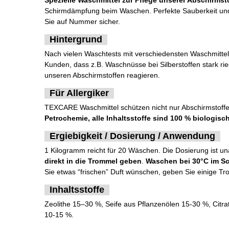
Spezielle Waschmittel zur Pflege unserer Abschirmsto
Schirmdämpfung beim Waschen. Perfekte Sauberkeit un
Sie auf Nummer sicher.
Hintergrund
Nach vielen Waschtests mit verschiedensten Waschmittel
Kunden, dass z.B. Waschnüsse bei Silberstoffen stark rie
unseren Abschirmstoffen reagieren.
Für Allergiker
TEXCARE Waschmittel schützen nicht nur Abschirmstoff
Petrochemie, alle Inhaltsstoffe sind 100 % biologis
Ergiebigkeit / Dosierung / Anwendung
1 Kilogramm reicht für 20 Wäschen. Die Dosierung ist 
direkt in die Trommel geben
.
Waschen bei 30°C im 
Sie etwas “frischen” Duft wünschen, geben Sie einige Tr
Inhaltsstoffe
Zeolithe 15–30 %, Seife aus Pflanzenölen 15-30 %, Citr
10-15 %.