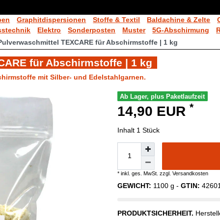
ben
Graphitdispersionen
Stoffe & Textil
Baldachine & Zelte
stechnik
Elektro
Sonderposten
Muster
5G-Abschirmung
ulverwaschmittel TEXCARE für Abschirmstoffe | 1 kg
ARE für Abschirmstoffe | 1 kg
hirmstoffe mit Silber- und Edelstahlgarnen.
Ab Lager, plus Paketlaufzeit
*
14,90 EUR
Inhalt
1
Stück
* inkl. ges. MwSt. zzgl.
Versandkosten
GEWICHT:
1100
g -
GTIN:
4260
PRODUKTSICHERHEIT.
Herstel