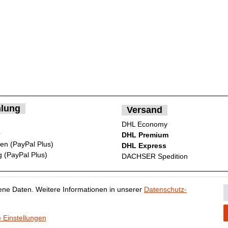
lung
Versand
DHL Economy
e
DHL Premium
ten (PayPal Plus)
DHL Express
 (PayPal Plus)
DACHSER Spedition
ne Daten. Weitere Informationen in unserer
Daten­schutz­
ten­schutz­erklärung
AGB
Widerrufs­recht
Vertrag widerr
 Einstellungen