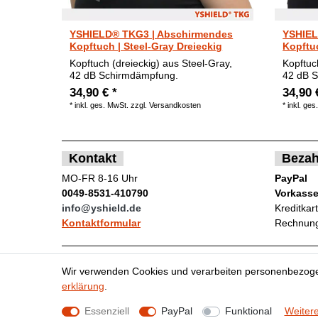
YSHIELD® TKG3 | Abschirmendes
YSHIEL
Kopftuch | Steel-Gray Dreieckig
Kopftu
Kopftuch (dreieckig) aus Steel-Gray,
Kopftuc
42 dB Schirmdämpfung.
42 dB 
34,90 € *
34,90 
*
inkl. ges. MwSt.
zzgl.
Versandkosten
*
inkl. ges
Kontakt
Bezah
MO-FR 8-16 Uhr
PayPal
0049-8531-410790
Vorkass
info@yshield.de
Kreditkar
Kontaktformular
Rechnung
Wir verwenden Cookies und verarbeiten personenbezoge
Impressum
Da
erklärung
.
Essenziell
PayPal
Funktional
Weitere