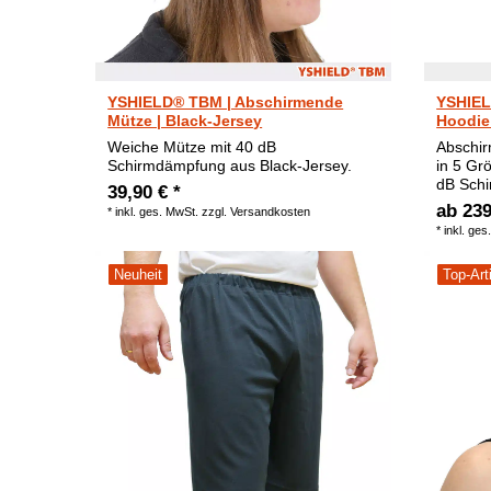
YSHIELD® TBM | Abschirmende
YSHIEL
Mütze | Black-Jersey
Hoodie 
Weiche Mütze mit 40 dB
Abschi
Schirmdämpfung aus Black-Jersey.
in 5 Gr
dB Sch
39,90 € *
ab 239
*
inkl. ges. MwSt.
zzgl.
Versandkosten
*
inkl. ges
Neuheit
Top-Art