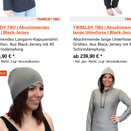
D® TBO | Abschirmender
YSHIELD® TBU | Abschirmen
| Black-Jersey
lange Unterhose | Black-Jer
rmendes Langarm-Kapuzenshirt
Abschirmende lange Unterhose
ößen. Aus Black-Jersey mit 40
Größen. Aus Black-Jersey mit 
irmdämpfung.
Schirmdämpfung.
,90 € *
ab 239,90 € *
. MwSt.
zzgl.
Versandkosten
*
inkl. ges. MwSt.
zzgl.
Versandkosten
ikel