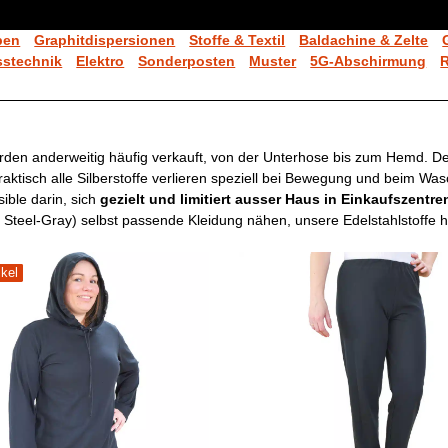
ben
Graphitdispersionen
Stoffe & Textil
Baldachine & Zelte
stechnik
Elektro
Sonderposten
Muster
5G-Abschirmung
den anderweitig häufig verkauft, von der Unterhose bis zum Hemd. Den
Praktisch alle Silberstoffe verlieren speziell bei Bewegung und beim
ible darin, sich
gezielt und limitiert ausser Haus in Einkaufszentr
, Steel-Gray) selbst passende Kleidung nähen, unsere Edelstahlstoffe ha
ikel