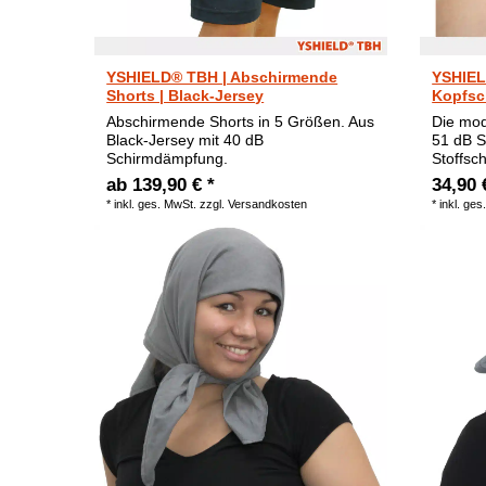
YSHIELD® TBH | Abschirmende
YSHIEL
Shorts | Black-Jersey
Kopfsch
Abschirmende Shorts in 5 Größen. Aus
Die mod
Black-Jersey mit 40 dB
51 dB S
Schirmdämpfung.
Stoffsch
ab 139,90 € *
34,90 
*
inkl. ges. MwSt.
zzgl.
Versandkosten
*
inkl. ges