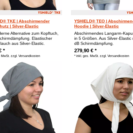
D® TKE | Abschirmender
YSHIELD® TEO | Abschirmen
utz | Silver-Elastic
Hoodie | Silver-Elastic
erne Alternative zum Kopftuch,
Abschirmendes Langarm-Kapuz
chirmdämpfung. Elastischer
in 5 Größen. Aus Silver-Elastic
lauch aus Silver-Elastic.
dB Schirmdämpfung.
€ *
279,90 € *
. MwSt.
zzgl.
Versandkosten
*
inkl. ges. MwSt.
zzgl.
Versandkosten