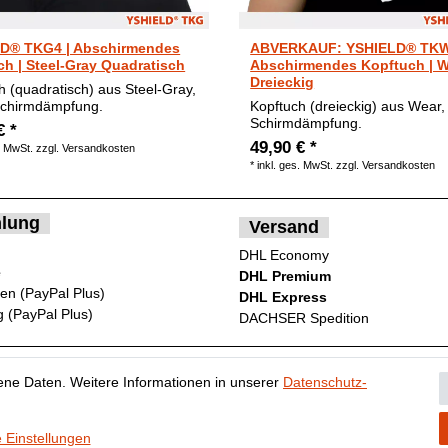
D® TKG4 | Abschirmendes
ABVERKAUF: YSHIELD® TKW
ch | Steel-Gray Quadratisch
Abschirmendes Kopftuch | 
Dreieckig
h (quadratisch) aus Steel-Gray,
Schirmdämpfung.
Kopftuch (dreieckig) aus Wear,
Schirmdämpfung.
€ *
49,90 € *
. MwSt.
zzgl.
Versandkosten
*
inkl. ges. MwSt.
zzgl.
Versandkosten
lung
Versand
DHL Economy
e
DHL Premium
ten (PayPal Plus)
DHL Express
 (PayPal Plus)
DACHSER Spedition
ne Daten. Weitere Informationen in unserer
Daten­schutz­
ten­schutz­erklärung
AGB
Widerrufs­recht
Vertrag widerr
 Einstellungen