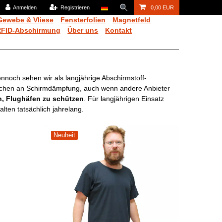
Anmelden
Registrieren
0,00 EUR
Gewebe & Vliese
Fensterfolien
Magnetfeld
RFID-Abschirmung
Über uns
Kontakt
noch sehen wir als langjährige Abschirmstoff-
 Waschen an Schirmdämpfung, auch wenn andere Anbieter
en, Flughäfen zu schützen
. Für langjährigen Einsatz
lten tatsächlich jahrelang.
Neuheit