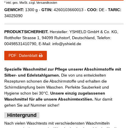
* inkl. ges. MwSt. zzgl.
Versandkosten
GEWICHT:
1300
g -
GTIN:
4260103660013
-
COO:
DE
-
TARIC:
34025090
PRODUKTSICHERHEIT.
Hersteller:
YSHIELD GmbH & Co. KG
,
Rotthofer Strasse
1
,
94099
Ruhstorf
,
Deutschland
, Telefon:
00498531410790
, E-Mail:
info@yshield.de
PDF: Datenblatt
Spezielle Waschmittel zur Pflege unserer Abschirmstoffe mit
Silber- und Edelstahlgarnen.
Die von uns entwickelten
Rezepturen schonen die Abschirmstoffe und erhalten die
Schirmdämpfung beim Waschen. Perfekte Sauberkeit und
Hygiene schon bei 30°C.
Unsere einzig zugelassenen
Waschmittel für alle unsere Abschirmtextilien.
Nur damit
gehen Sie auf Nummer sicher!
Hintergrund
Nach vielen Waschtests mit verschiedensten Waschmitteln