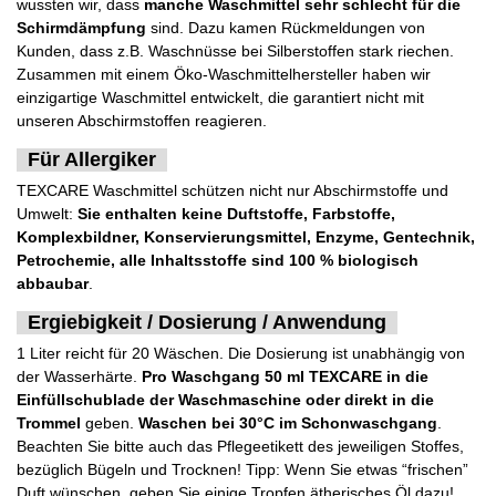
wussten wir, dass
manche Waschmittel sehr schlecht für die
Schirmdämpfung
sind. Dazu kamen Rückmeldungen von
Kunden, dass z.B. Waschnüsse bei Silberstoffen stark riechen.
Zusammen mit einem Öko-Waschmittelhersteller haben wir
einzigartige Waschmittel entwickelt, die garantiert nicht mit
unseren Abschirmstoffen reagieren.
Für Allergiker
TEXCARE Waschmittel schützen nicht nur Abschirmstoffe und
Umwelt:
Sie enthalten keine Duftstoffe, Farbstoffe,
Komplexbildner, Konservierungsmittel, Enzyme, Gentechnik,
Petrochemie, alle Inhaltsstoffe sind 100 % biologisch
abbaubar
.
Ergiebigkeit / Dosierung / Anwendung
1 Liter reicht für 20 Wäschen. Die Dosierung ist unabhängig von
der Wasserhärte.
Pro Waschgang 50 ml TEXCARE in die
Einfüllschublade der Waschmaschine oder direkt in die
Trommel
geben.
Waschen bei 30°C im Schonwaschgang
.
Beachten Sie bitte auch das Pflegeetikett des jeweiligen Stoffes,
bezüglich Bügeln und Trocknen! Tipp: Wenn Sie etwas “frischen”
Duft wünschen, geben Sie einige Tropfen ätherisches Öl dazu!