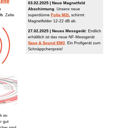
elte
03.02.2025 | Neue Magnetfeld
Abschirmung
. Unsere neue
e
superdünne
Folie M2L
schirmt
ch
. Zelte
Magnetfelder 12-22 dB ab.
27.02.2025 | Neues Messgerät
: Endlich
erhältlich ist das neue NF-Messgerät
Save & Sound EM3
. Ein Profigerät zum
Schnäppchenpreis!
ch im
r gut
cher sind.