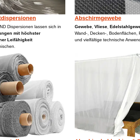
tdispersionen
Abschirmgewebe
 Dispersionen lassen sich
in
Gewebe
,
Vliese
,
Edelstahlgew
ngen mit höchster
Wand-, Decken-, Bodenflächen,
her Leifähigkeit
und vielfältige technische Anwe
mischen.