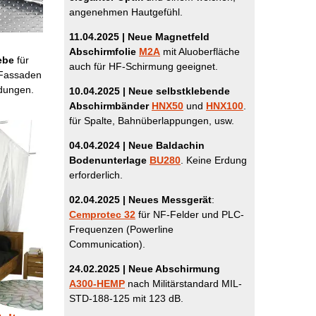
angenehmen Hautgefühl.
11.04.2025 | Neue Magnetfeld
Abschirmfolie
M2A
mit Aluoberfläche
ebe
für
auch für HF-Schirmung geeignet.
 Fassaden
ndungen.
10.04.2025
| Neue selbstklebende
Abschirmbänder
HNX50
und
HNX100
.
für Spalte, Bahnüberlappungen, usw.
04.04.2024
| Neue Baldachin
Bodenunterlage
BU280
. Keine Erdung
erforderlich.
02.04.2025 | Neues Messgerät
:
Cemprotec 32
für NF-Felder und PLC-
Frequenzen (Powerline
Communication).
24.02.2025 | Neue Abschirmung
A300-HEMP
nach Militärstandard MIL-
STD-188-125 mit 123 dB.