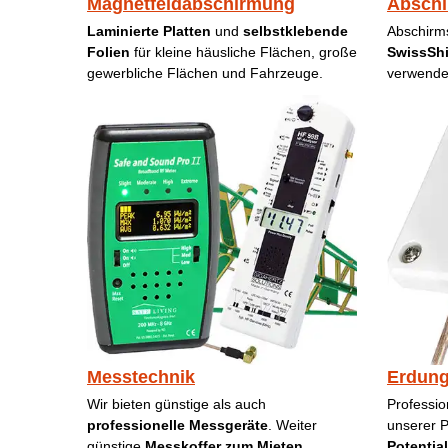
Magnetfeldabschirmung
Abschi
Laminierte Platten
und
selbstklebende
Abschirm
Folien
für kleine häusliche Flächen, große
SwissShi
gewerbliche Flächen und Fahrzeuge.
verwende
Messtechnik
Erdun
Wir bieten günstige als auch
Professio
professionelle Messgeräte
. Weiter
unserer P
günstige
Messkoffer zum Mieten
.
Potentia