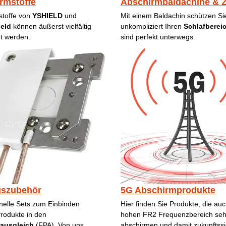
rmstoffe
Abschirmbaldachine & Z
stoffe von
YSHIELD
und
Mit einem Baldachin schützen Si
eld
können äußerst vielfältig
unkompliziert Ihren
Schlafberei
t werden.
sind perfekt unterwegs.
gszubehör
5G Abschirmprodukte
nelle Sets zum Einbinden
Hier finden Sie Produkte, die au
rodukte in den
hohen FR2 Frequenzbereich seh
lausgleich
(FPA). Von uns
abschirmen und damit zukunftssi