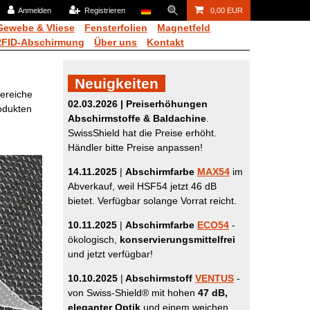
Anmelden
Registrieren
0,00 EUR
Gewebe & Vliese
Fensterfolien
Magnetfeld
RFID-Abschirmung
Über uns
Kontakt
Neuigkeiten
ereiche
02.03.2026
| Preiserhöhungen
odukten
Abschirmstoffe & Baldachine
.
SwissShield hat die Preise erhöht.
Händler bitte Preise anpassen!
14.11.2025
|
Abschirmfarbe
MAX54
im
Abverkauf, weil HSF54 jetzt 46 dB
bietet. Verfügbar solange Vorrat reicht.
10.11.2025
|
Abschirmfarbe
ECO54
-
ökologisch,
konservierungsmittelfrei
und jetzt verfügbar!
10.10.2025
|
Abschirmstoff
VENTUS
-
von Swiss-Shield® mit hohen
47 dB,
eleganter Optik
und einem weichen,