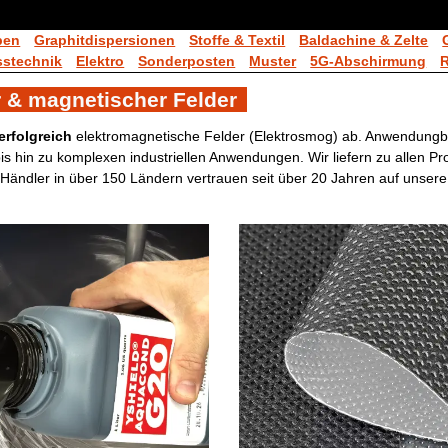
ben
Graphitdispersionen
Stoffe & Textil
Baldachine & Zelte
stechnik
Elektro
Sonderposten
Muster
5G-Abschirmung
 & magnetischer Felder
erfolgreich
elektromagnetische Felder (Elektrosmog) ab. Anwendungb
 hin zu komplexen industriellen Anwendungen. Wir liefern zu allen Pr
ändler in über 150 Ländern vertrauen seit über 20 Jahren auf unsere