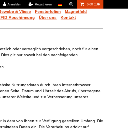
Anmelden
Registrieren
0,00 EUR
Gewebe & Vliese
Fensterfolien
Magnetfeld
RFID-Abschirmung
Über uns
Kontakt
lich oder vertraglich vorgeschrieben, noch für einen
n. Dies gilt nur soweit bei den nachfolgenden
en.
bsite Nutzungsdaten durch Ihren Internetbrowser
fenen Seite, Datum und Uhrzeit des Abrufs, übertragene
bs unserer Website und zur Verbesserung unseres
 in dem von Ihnen zur Verfügung gestellten Umfang. Die
mittelten Daten ein. Die Verarbeitung erfolgt auf