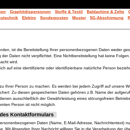
ben
Graphitdispersionen
Stoffe & Textil
Baldachine & Zelte
stechnik
Elektro
Sonderposten
Muster
5G-Abschirmung
n, ist die Bereitstellung Ihrer personenbezogenen Daten weder gesetz
g der Daten nicht verpflichtet. Eine Nichtbereitstellung hat keine Folge
acht wird.
h auf eine identifizierte oder identifizierbare natürliche Person bezieh
 Ihrer Person zu machen. Es werden bei jedem Zugriff auf unsere We
peichert. Zu diesen gespeicherten Daten gehören z.B. Name der aufgeru
ienen ausschließlich der Gewährleistung eines störungsfreien Betrie
mten Person ist nicht möglich.
 des Kontaktformulars
 personenbezogenen Daten (Name, E-Mail-Adresse, Nachrichtentext) nur
it Absenden Ihrer Nachricht willigen Sie in die Verarbeitung der über