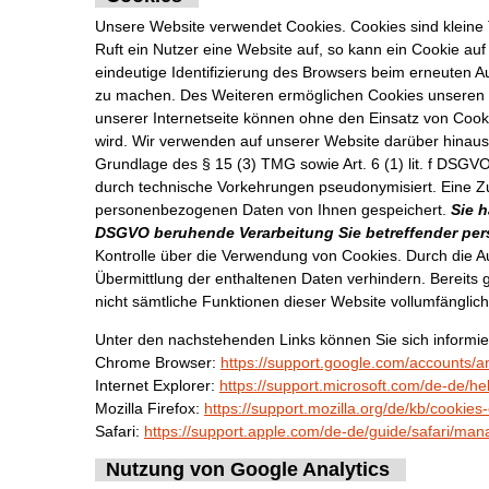
Unsere Website verwendet Cookies. Cookies sind kleine 
Ruft ein Nutzer eine Website auf, so kann ein Cookie au
eindeutige Identifizierung des Browsers beim erneuten A
zu machen. Des Weiteren ermöglichen Cookies unseren 
unserer Internetseite können ohne den Einsatz von Cook
wird. Wir verwenden auf unserer Website darüber hinaus
Grundlage des § 15 (3) TMG sowie Art. 6 (1) lit. f DS
durch technische Vorkehrungen pseudonymisiert. Eine Zu
personenbezogenen Daten von Ihnen gespeichert.
Sie h
DSGVO beruhende Verarbeitung Sie betreffender pe
Kontrolle über die Verwendung von Cookies. Durch die A
Übermittlung der enthaltenen Daten verhindern. Bereits 
nicht sämtliche Funktionen dieser Website vollumfängli
Unter den nachstehenden Links können Sie sich informier
Chrome Browser:
https://support.google.com/accounts/
Internet Explorer:
https://support.microsoft.com/de-de/h
Mozilla Firefox:
https://support.mozilla.org/de/kb/cookie
Safari:
https://support.apple.com/de-de/guide/safari/ma
Nutzung von Google Analytics