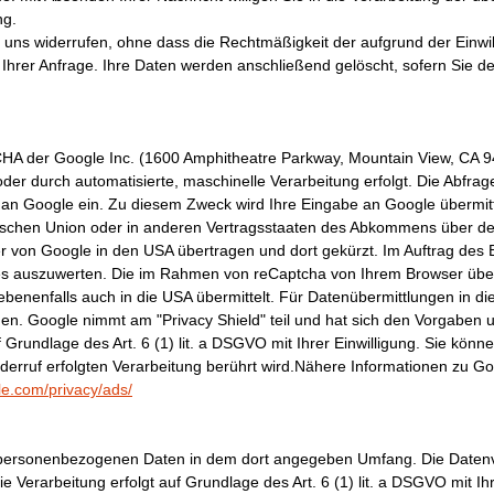
ng.
an uns widerrufen, ohne dass die Rechtmäßigkeit der aufgrund der Einwi
g Ihrer Anfrage. Ihre Daten werden anschließend gelöscht, sofern Sie 
A der Google Inc. (1600 Amphitheatre Parkway, Mountain View, CA 9
r durch automatisierte, maschinelle Verarbeitung erfolgt. Die Abfrage
n Google ein. Zu diesem Zweck wird Ihre Eingabe an Google übermittel
äischen Union oder in anderen Vertragsstaaten des Abkommens über de
r von Google in den USA übertragen und dort gekürzt. Im Auftrag des 
es auszuwerten. Die im Rahmen von reCaptcha von Ihrem Browser überm
nenfalls auch in die USA übermittelt. Für Datenübermittlungen in di
. Google nimmt am "Privacy Shield" teil und hat sich den Vorgaben unt
 Grundlage des Art. 6 (1) lit. a DSGVO mit Ihrer Einwilligung. Sie könne
iderruf erfolgten Verarbeitung berührt wird.Nähere Informationen zu
le.com/privacy/ads/
 personenbezogenen Daten in dem dort angegeben Umfang. Die Datenve
 Verarbeitung erfolgt auf Grundlage des Art. 6 (1) lit. a DSGVO mit Ihre