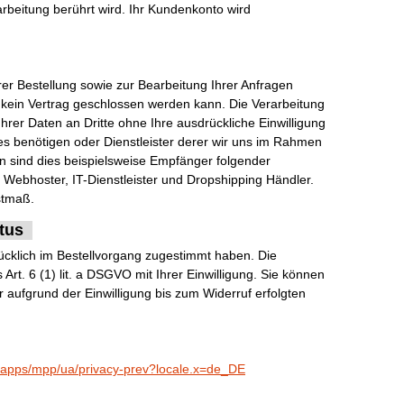
arbeitung berührt wird. Ihr Kundenkonto wird
er Bestellung sowie zur Bearbeitung Ihrer Anfragen
ass kein Vertrag geschlossen werden kann. Die Verarbeitung
 Ihrer Daten an Dritte ohne Ihre ausdrückliche Einwilligung
ses benötigen oder Dienstleister derer wir uns im Rahmen
n sind dies beispielsweise Empfänger folgender
g, Webhoster, IT-Dienstleister und Dropshipping Händler.
stmaß.
tus
cklich im Bestellvorgang zugestimmt haben. Die
rt. 6 (1) lit. a DSGVO mit Ihrer Einwilligung. Sie können
 aufgrund der Einwilligung bis zum Widerruf erfolgten
bapps/mpp/ua/privacy-prev?locale.x=de_DE