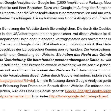
t Google Analytics der Google Inc. (1600 Amphitheatre Parkway, Moun
ebsite und ihrer Besucher. Dazu wird Google im Auftrag des Betreibe
 Reports über die Websiteaktivitäten zusammenzustellen und um weite
iber zu erbringen. Die im Rahmen von Google Analytics von Ihrem Bro
er Benutzung der Website durch Sie ermöglichen. Die durch die Cookie
in den USA übertragen und dort gespeichert. Auf dieser Website ist die
Europäischen Union oder in anderen Vertragsstaaten des Abkommens ü
n Server von Google in den USA übertragen und dort gekürzt. Ihre Date
beschluss der Europäischen Kommission vorhanden. Die Verarbeitung er
gerichteten Gestaltung der Website.
Sie haben das Recht aus Gründen
ende Verarbeitung Sie betreffender personenbezogener Daten zu w
nstellungen Ihrer Browser-Software verhindern; wir weisen Sie jedoch d
den nutzen können. Sie können des Weiteren die Erfassung der durch 
ie die Verarbeitung dieser Daten durch Google verhindern, indem sie 
dlpage/gaoptout?hl=de
]. Um die Erfassung durch Google Analytics gerä
ige Erfassung Ihrer Daten beim Besuch dieser Website. Sie müssen da
klicken, wird das Opt-Out-Cookie gesetzt:
Google Analytics deaktiviere
lytics/terms/de.html
bzw. unter
https://www.google.de/intl/de/policies/
.