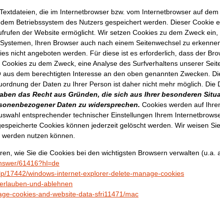
Textdateien, die im Internetbrowser bzw. vom Internetbrowser auf de
f dem Betriebssystem des Nutzers gespeichert werden. Dieser Cookie ent
ufrufen der Website ermöglicht. Wir setzen Cookies zu dem Zweck ein, u
Systemen, Ihren Browser auch nach einem Seitenwechsel zu erkennen 
ies nicht angeboten werden. Für diese ist es erforderlich, dass der 
 Cookies zu dem Zweck, eine Analyse des Surfverhaltens unserer Seite
GVO aus dem berechtigten Interesse an den oben genannten Zwecken. D
ordnung der Daten zu Ihrer Person ist daher nicht mehr möglich. Die
aben das Recht aus Gründen, die sich aus Ihrer besonderen Situati
rsonenbezogener Daten zu widersprechen.
Cookies werden auf Ihre
uswahl entsprechender technischer Einstellungen Ihrem Internetbrows
gespeicherte Cookies können jederzeit gelöscht werden. Wir weisen Sie
ch werden nutzen können.
en, wie Sie die Cookies bei den wichtigsten Browsern verwalten (u.a. 
answer/61416?hl=de
elp/17442/windows-internet-explorer-delete-manage-cookies
s-erlauben-und-ablehnen
nage-cookies-and-website-data-sfri11471/mac