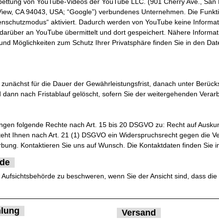
nbettung von YouTube-Videos der YouTube LLC. (901 Cherry Ave., San 
View, CA 94043, USA; “Google”) verbundenes Unternehmen. Die Funktio
atenschutzmodus“ aktiviert. Dadurch werden von YouTube keine Informa
 darüber an YouTube übermittelt und dort gespeichert. Nähere Inform
und Möglichkeiten zum Schutz Ihrer Privatsphäre finden Sie in den D
zunächst für die Dauer der Gewährleistungsfrist, danach unter Berücks
d dann nach Fristablauf gelöscht, sofern Sie der weitergehenden Vera
ungen folgende Rechte nach Art. 15 bis 20 DSGVO zu: Recht auf Auskun
teht Ihnen nach Art. 21 (1) DSGVO ein Widerspruchsrecht gegen die Ver
bung. Kontaktieren Sie uns auf Wunsch. Die Kontaktdaten finden Sie
rde
Aufsichtsbehörde zu beschweren, wenn Sie der Ansicht sind, dass die
lung
Versand