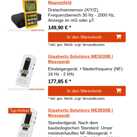
Magnetfeld
Dreiachsensensor (X/Y/Z),
Frequenzbereich 30 Hz - 2000 Hz,
Anzeige im mG oder µT.
149,90 € *
In den Warenkorb
*
inkl. ges. MwSt.
zzgl.
Versandkosten
Gigahertz-Solutions ME3030B |
Messgerät
Einsteigergerät. • Niederfrequenz (NF):
16 Hz - 2 kHz
177,85 € *
In den Warenkorb
*
inkl. ges. MwSt.
zzgl.
Versandkosten
Gigahertz-Solutions ME3830B |
Top-Artikel
Messgerät
Standardgerät. Nach dem
baubiologischen Standard. Unser
meistverkauftes NF-Messgerät. •