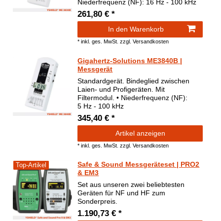
Niederfrequenz (NF): 16 Hz - 100 kHz
261,80 € *
In den Warenkorb
*
inkl. ges. MwSt.
zzgl.
Versandkosten
Gigahertz-Solutions ME3840B |
Messgerät
Standardgerät. Bindeglied zwischen
Laien- und Profigeräten. Mit
Filtermodul. • Niederfrequenz (NF):
5 Hz - 100 kHz
345,40 € *
Artikel anzeigen
*
inkl. ges. MwSt.
zzgl.
Versandkosten
Safe & Sound Messgeräteset | PRO2
Top-Artikel
& EM3
Set aus unseren zwei beliebtesten
Geräten für NF und HF zum
Sonderpreis.
1.190,73 € *