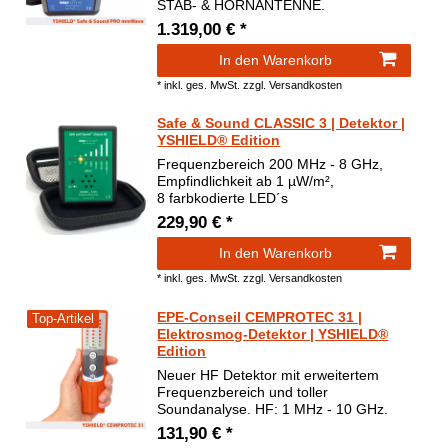
STAB- & HORNANTENNE.
1.319,00 € *
In den Warenkorb
*
inkl. ges. MwSt.
zzgl.
Versandkosten
Safe & Sound CLASSIC 3 | Detektor |
YSHIELD® Edition
Frequenzbereich 200 MHz - 8 GHz,
Empfindlichkeit ab 1 µW/m²,
8 farbkodierte LED´s
229,90 € *
In den Warenkorb
*
inkl. ges. MwSt.
zzgl.
Versandkosten
EPE-Conseil CEMPROTEC 31 |
Top-Artikel
Elektrosmog-Detektor | YSHIELD®
Edition
Neuer HF Detektor mit erweitertem
Frequenzbereich und toller
Soundanalyse. HF: 1 MHz - 10 GHz.
131,90 € *