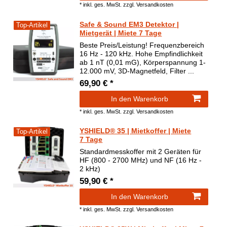
*
inkl. ges. MwSt.
zzgl.
Versandkosten
Safe & Sound EM3 Detektor |
Top-Artikel
Mietgerät | Miete 7 Tage
Beste Preis/Leistung! Frequenzbereich
16 Hz - 120 kHz. Hohe Empfindlichkeit
ab 1 nT (0,01 mG), Körperspannung 1-
12.000 mV, 3D-Magnetfeld, Filter ...
69,90 € *
In den Warenkorb
*
inkl. ges. MwSt.
zzgl.
Versandkosten
YSHIELD® 35 | Mietkoffer | Miete
Top-Artikel
7 Tage
Standardmesskoffer mit 2 Geräten für
HF (800 - 2700 MHz) und NF (16 Hz -
2 kHz)
59,90 € *
In den Warenkorb
*
inkl. ges. MwSt.
zzgl.
Versandkosten