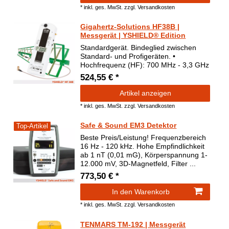
*
inkl. ges. MwSt.
zzgl.
Versandkosten
Gigahertz-Solutions HF38B |
Messgerät | YSHIELD® Edition
Standardgerät. Bindeglied zwischen
Standard- und Profigeräten. •
Hochfrequenz (HF): 700 MHz - 3,3 GHz
524,55 € *
Artikel anzeigen
*
inkl. ges. MwSt.
zzgl.
Versandkosten
Safe & Sound EM3 Detektor
Top-Artikel
Beste Preis/Leistung! Frequenzbereich
16 Hz - 120 kHz. Hohe Empfindlichkeit
ab 1 nT (0,01 mG), Körperspannung 1-
12.000 mV, 3D-Magnetfeld, Filter ...
773,50 € *
In den Warenkorb
*
inkl. ges. MwSt.
zzgl.
Versandkosten
TENMARS TM-192 | Messgerät