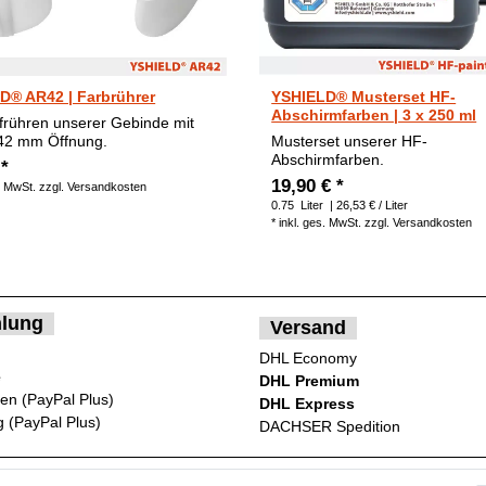
D® AR42 | Farbrührer
YSHIELD® Musterset HF-
Abschirmfarben | 3 x 250 ml
rühren unserer Gebinde mit
 42 mm Öffnung.
Musterset unserer HF-
Abschirmfarben.
 *
19,90 € *
. MwSt.
zzgl.
Versandkosten
0.75
Liter
| 26,53 € / Liter
*
inkl. ges. MwSt.
zzgl.
Versandkosten
lung
Versand
DHL Economy
e
DHL Premium
ten (PayPal Plus)
DHL Express
 (PayPal Plus)
DACHSER Spedition