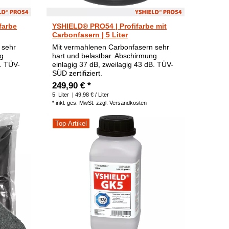
farbe
YSHIELD® PRO54 | Profifarbe mit
Carbonfasern | 5 Liter
 sehr
Mit vermahlenen Carbonfasern sehr
ng
hart und belastbar. Abschirmung
B. TÜV-
einlagig 37 dB, zweilagig 43 dB. TÜV-
SÜD zertifiziert.
249,90 € *
5
Liter
| 49,98 € / Liter
*
inkl. ges. MwSt.
zzgl.
Versandkosten
Top-Artikel