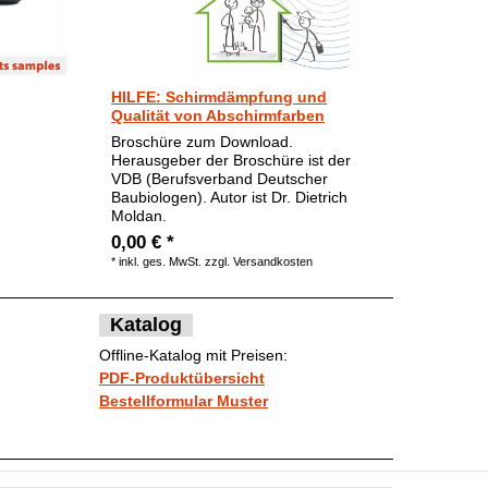
HILFE: Schirmdämpfung und
Qualität von Abschirmfarben
Broschüre zum Download.
Herausgeber der Broschüre ist der
VDB (Berufsverband Deutscher
Baubiologen). Autor ist Dr. Dietrich
Moldan.
0,00 € *
*
inkl. ges. MwSt.
zzgl.
Versandkosten
Katalog
Offline-Katalog mit Preisen:
PDF-Produktübersicht
Bestellformular Muster