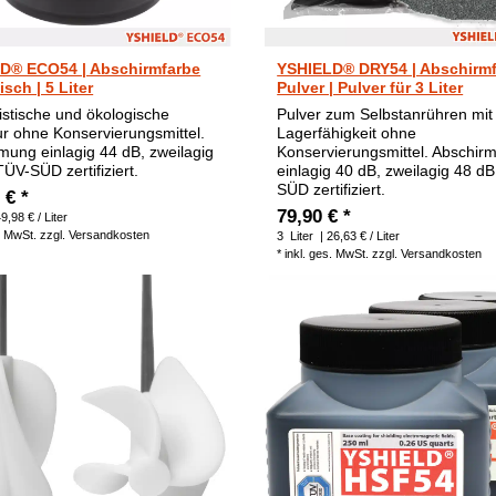
D® ECO54 | Abschirmfarbe
YSHIELD® DRY54 | Abschirm
sch | 5 Liter
Pulver | Pulver für 3 Liter
istische und ökologische
Pulver zum Selbstanrühren mit
r ohne Konservierungsmittel.
Lagerfähigkeit ohne
mung einlagig 44 dB, zweilagig
Konservierungsmittel. Abschir
TÜV-SÜD zertifiziert.
einlagig 40 dB, zweilagig 48 d
SÜD zertifiziert.
 € *
79,90 € *
9,98 € / Liter
. MwSt.
zzgl.
Versandkosten
3
Liter
| 26,63 € / Liter
*
inkl. ges. MwSt.
zzgl.
Versandkosten