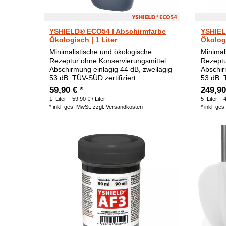
YSHIELD® ECO54 | Abschirmfarbe
YSHIEL
Ökologisch | 1 Liter
Ökologi
Minimalistische und ökologische
Minimal
Rezeptur ohne Konservierungsmittel.
Rezeptu
Abschirmung einlagig 44 dB, zweilagig
Abschir
53 dB. TÜV-SÜD zertifiziert.
53 dB. 
59,90 € *
249,90
1
Liter
| 59,90 € / Liter
5
Liter
| 4
*
inkl. ges. MwSt.
zzgl.
Versandkosten
*
inkl. ges