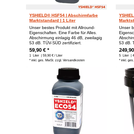
YSHIELD® HSF54 | Abschirmfarbe
YSHIEL
Marktstandard | 1 Liter
Marktst
Unser bestes Produkt mit Allround-
Unser b
Eigenschaften. Eine Farbe für Alles.
Eigensc
Abschirmung einlagig 46 dB, zweilagig
Abschir
53 dB. TÜV-SÜD zertifiziert.
53 dB. 
59,90 € *
249,90
1
Liter
| 59,90 € / Liter
5
Liter
| 4
*
inkl. ges. MwSt.
zzgl.
Versandkosten
*
inkl. ges