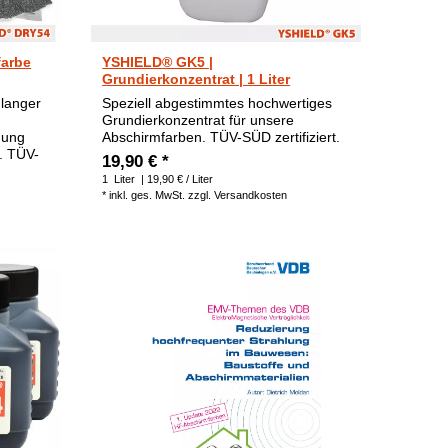
farbe
YSHIELD® GK5 |
Grundierkonzentrat | 1 Liter
 langer
Speziell abgestimmtes hochwertiges
Grundierkonzentrat für unsere
mung
Abschirmfarben. TÜV-SÜD zertifiziert.
B. TÜV-
19,90 € *
1
Liter
| 19,90 € / Liter
*
inkl. ges. MwSt.
zzgl.
Versandkosten