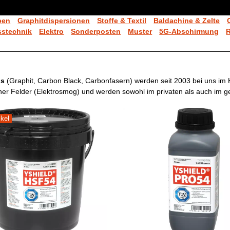
ben
Graphitdispersionen
Stoffe & Textil
Baldachine & Zelte
stechnik
Elektro
Sonderposten
Muster
5G-Abschirmung
is
(Graphit, Carbon Black, Carbonfasern) werden seit 2003 bei uns im 
er Felder (Elektrosmog) und werden sowohl im privaten als auch im ge
ikel