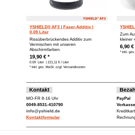
YSHIELD® AF3 | Faser-Additiv |
YSHIEL
0,09 Liter
Zum Auf
Rissüberbrückendes Additiv zum
kleiner
Vermischen mit unseren
6,90 €
Abschirmfarben.
*
inkl. ges
19,90 € *
0.09
Liter
| 221,11 € / Liter
*
inkl. ges. MwSt.
zzgl.
Versandkosten
Kontakt
Bezah
MO-FR 8-16 Uhr
PayPal
0049-8531-410790
Vorkass
info@yshield.de
Kreditkar
Kontaktformular
Rechnung