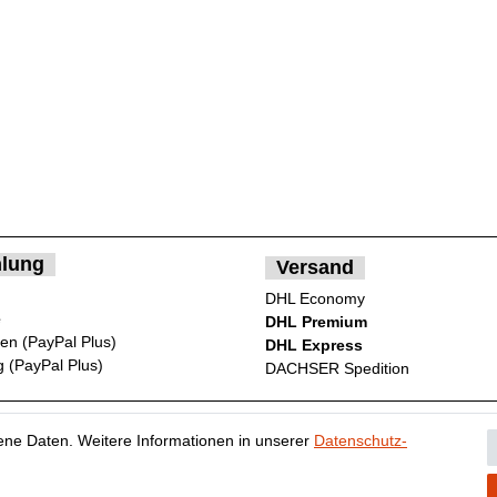
lung
Versand
DHL Economy
e
DHL Premium
ten (PayPal Plus)
DHL Express
 (PayPal Plus)
DACHSER Spedition
ne Daten. Weitere Informationen in unserer
Daten­schutz­
ten­schutz­erklärung
AGB
Widerrufs­recht
Vertrag widerr