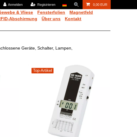
Anmelden
Registrieren
0,00 EUR
Gewebe & Vliese
Fensterfolien
Magnetfeld
RFID-Abschirmung
Über uns
Kontakt
schlossene Geräte, Schalter, Lampen,
Top-Artikel