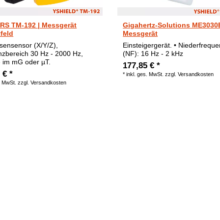
S TM-192 | Messgerät
Gigahertz-Solutions ME3030B
feld
Messgerät
sensensor (X/Y/Z),
Einsteigergerät. • Niederfrequ
zbereich 30 Hz - 2000 Hz,
(NF): 16 Hz - 2 kHz
 im mG oder µT.
177,85 € *
 € *
*
inkl. ges. MwSt.
zzgl.
Versandkosten
. MwSt.
zzgl.
Versandkosten