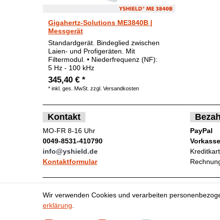
Gigahertz-Solutions ME3840B |
Messgerät
Standardgerät. Bindeglied zwischen
Laien- und Profigeräten. Mit
Filtermodul. • Niederfrequenz (NF):
5 Hz - 100 kHz
345,40 € *
*
inkl. ges. MwSt.
zzgl.
Versandkosten
Kontakt
Bezah
MO-FR 8-16 Uhr
PayPal
0049-8531-410790
Vorkass
info@yshield.de
Kreditkar
Kontaktformular
Rechnung
Wir verwenden Cookies und verarbeiten personenbezoge
Impressum
Da
erklärung
.