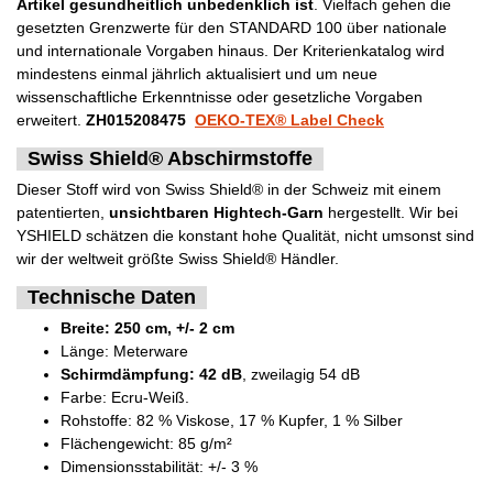
Artikel gesundheitlich unbedenklich ist
. Vielfach gehen die
gesetzten Grenzwerte für den STANDARD 100 über nationale
und internationale Vorgaben hinaus. Der Kriterienkatalog wird
mindestens einmal jährlich aktualisiert und um neue
wissenschaftliche Erkenntnisse oder gesetzliche Vorgaben
erweitert.
ZH015208475
OEKO-TEX® Label Check
Swiss Shield® Abschirmstoffe
Dieser Stoff wird von Swiss Shield® in der Schweiz mit einem
patentierten,
unsichtbaren Hightech-Garn
hergestellt. Wir bei
YSHIELD schätzen die konstant hohe Qualität, nicht umsonst sind
wir der weltweit größte Swiss Shield® Händler.
Technische Daten
Breite: 250 cm, +/- 2 cm
Länge: Meterware
Schirmdämpfung: 42 dB
, zweilagig 54 dB
Farbe: Ecru-Weiß.
Rohstoffe: 82 % Viskose, 17 % Kupfer, 1 % Silber
Flächengewicht: 85 g/m²
Dimensionsstabilität: +/- 3 %