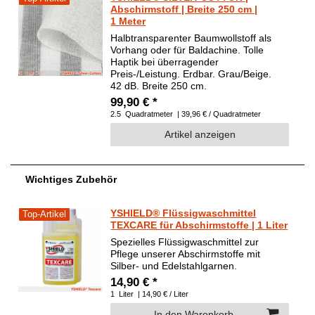
Abschirmstoff | Breite 250 cm |
1 Meter
Halbtransparenter Baumwollstoff als
Vorhang oder für Baldachine. Tolle
Haptik bei überragender
Preis-/Leistung. Erdbar. Grau/Beige.
42 dB. Breite 250 cm.
99,90 € *
2.5
Quadratmeter
| 39,96 € / Quadratmeter
Artikel anzeigen
Wichtiges Zubehör
YSHIELD® Flüssigwaschmittel
Top-Artikel
TEXCARE für Abschirmstoffe | 1 Liter
Spezielles Flüssigwaschmittel zur
Pflege unserer Abschirmstoffe mit
Silber- und Edelstahlgarnen.
14,90 € *
1
Liter
| 14,90 € / Liter
In den Warenkorb