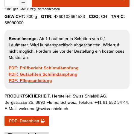
* inkl. ges. MwSt. zzgl.
Versandkosten
GEWICHT:
300
g -
GTIN:
4260103664523
-
COO:
CH
-
TARIC:
58090000
Bestellmenge:
Ab 1 Laufmeter in Schritten von 0,1
Laufmeter. Wird kundenspezifisch abgeschnitten, Widerruf
nicht möglich. Fordern Sie vor der Bestellung ein kostenloses
Muster an.
PDF: Prüfbericht Schirmdämpfung
PDF: Gutachten Schirmdämpfung
PDF: Pflegeanleitung
PRODUKTSICHERHEIT.
Hersteller:
Swiss Shield® AG
,
Bergstrasse
25
,
8890
Flums
,
Schweiz
, Telefon:
+41 81 552 34 44
,
E-Mail:
welcome@swiss-shield.ch
PDF: Datenblatt