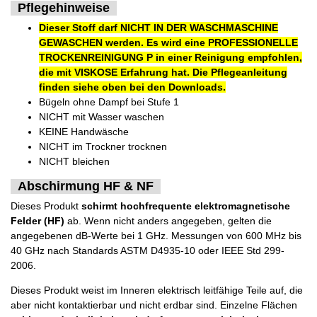
Pflegehinweise
Dieser Stoff darf NICHT IN DER WASCHMASCHINE
GEWASCHEN werden. Es wird eine PROFESSIONELLE
TROCKENREINIGUNG P in einer Reinigung empfohlen,
die mit VISKOSE Erfahrung hat. Die Pflegeanleitung
finden siehe oben bei den Downloads.
Bügeln ohne Dampf bei Stufe 1
NICHT mit Wasser waschen
KEINE Handwäsche
NICHT im Trockner trocknen
NICHT bleichen
Abschirmung HF & NF
Dieses Produkt
schirmt hochfrequente elektromagnetische
Felder (HF)
ab. Wenn nicht anders angegeben, gelten die
angegebenen dB-Werte bei 1 GHz. Messungen von 600 MHz bis
40 GHz nach Standards ASTM D4935-10 oder IEEE Std 299-
2006.
Dieses Produkt weist im Inneren elektrisch leitfähige Teile auf, die
aber nicht kontaktierbar und nicht erdbar sind. Einzelne Flächen