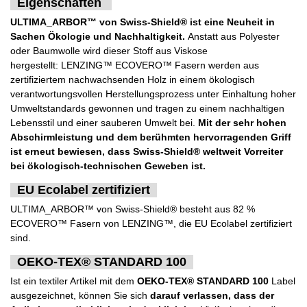
Eigenschaften
ULTIMA_ARBOR™ von Swiss-Shield® ist eine Neuheit in
Sachen Ökologie und Nachhaltigkeit.
Anstatt aus Polyester
oder Baumwolle wird dieser Stoff aus Viskose
hergestellt: LENZING™ ECOVERO™ Fasern werden aus
zertifiziertem nachwachsenden Holz in einem ökologisch
verantwortungsvollen Herstellungsprozess unter Einhaltung hoher
Umweltstandards gewonnen und tragen zu einem nachhaltigen
Lebensstil und einer sauberen Umwelt bei.
Mit der sehr hohen
Abschirmleistung und dem berühmten hervorragenden Griff
ist erneut bewiesen, dass Swiss-Shield® weltweit Vorreiter
bei ökologisch-technischen Geweben ist.
EU Ecolabel zertifiziert
ULTIMA_ARBOR™ von Swiss-Shield® besteht aus 82 %
ECOVERO™ Fasern von LENZING™, die EU Ecolabel zertifiziert
sind.
OEKO-TEX® STANDARD 100
Ist ein textiler Artikel mit dem
OEKO-TEX® STANDARD 100
Label
ausgezeichnet, können Sie sich
darauf verlassen, dass der