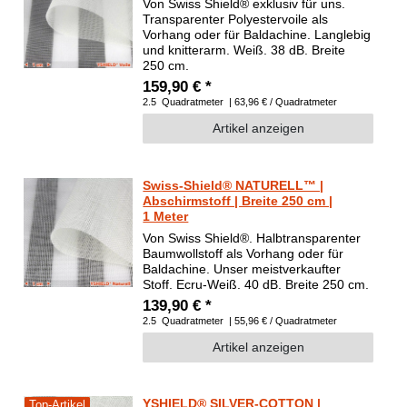
Von Swiss Shield® exklusiv für uns.
Transparenter Polyestervoile als
Vorhang oder für Baldachine. Langlebig
und knitterarm. Weiß. 38 dB. Breite
250 cm.
159,90 € *
2.5
Quadratmeter
| 63,96 € / Quadratmeter
Artikel anzeigen
Swiss-Shield® NATURELL™ |
Abschirmstoff | Breite 250 cm |
1 Meter
Von Swiss Shield®. Halbtransparenter
Baumwollstoff als Vorhang oder für
Baldachine. Unser meistverkaufter
Stoff. Ecru-Weiß. 40 dB. Breite 250 cm.
139,90 € *
2.5
Quadratmeter
| 55,96 € / Quadratmeter
Artikel anzeigen
YSHIELD® SILVER-COTTON |
Top-Artikel