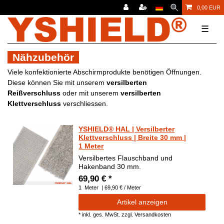
0,00 EUR
☰
Nähzubehör
Viele konfektionierte Abschirmprodukte benötigen Öffnungen.
Diese können Sie mit unserem
versilberten
Reißverschluss
oder mit unserem
versilberten
Klettverschluss
verschliessen.
YSHIELD® HAL | Versilberter
Klettverschluss | Breite 30 mm |
1 Meter
Versilbertes Flauschband und
Hakenband 30 mm.
69,90 € *
1
Meter
| 69,90 € / Meter
Artikel anzeigen
*
inkl. ges. MwSt.
zzgl.
Versandkosten