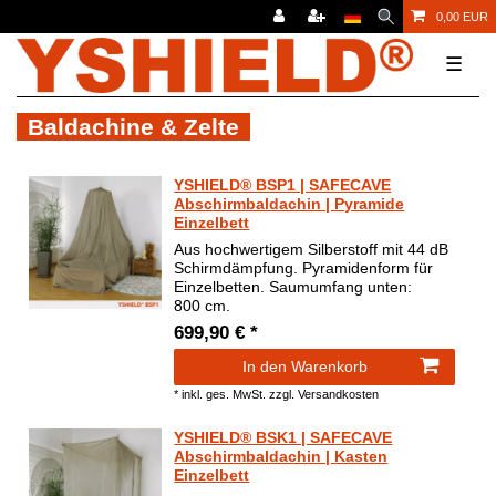
0,00 EUR
☰
Baldachine & Zelte
YSHIELD® BSP1 | SAFECAVE
Abschirmbaldachin | Pyramide
Einzelbett
Aus hochwertigem Silberstoff mit 44 dB
Schirmdämpfung. Pyramidenform für
Einzelbetten. Saumumfang unten:
800 cm.
699,90 € *
In den Warenkorb
*
inkl. ges. MwSt.
zzgl.
Versandkosten
YSHIELD® BSK1 | SAFECAVE
Abschirmbaldachin | Kasten
Einzelbett