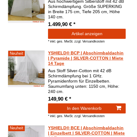
Aus hochwertigem Silberstoff mit 42 dB
Schirmdämpfung. Größe SUPERKING
in Breite 175 cm, Tiefe 205 cm, Höhe
140 cm.
1.499,90 € *
Artikel anzeigen
*
inkl. ges. MwSt.
zzgl.
Versandkosten
YSHIELD® BCP | Abschirmbaldachin
Neuheit
| Pyramide | SILVER-COTTON | Miete
14 Tage
Aus Stoff Silver-Cotton mit 42 dB
Schirmdämpfung bei 1 GHz.
Pyramidenform für Einzelbetten.
Saumumfang unten: 1150 cm, Höhe:
240 cm.
149,90 € *
In den Warenkorb
*
inkl. ges. MwSt.
zzgl.
Versandkosten
YSHIELD® BCE | Abschirmbaldachin
Neuheit
| Einzelbett | SILVER-COTTON | Miete