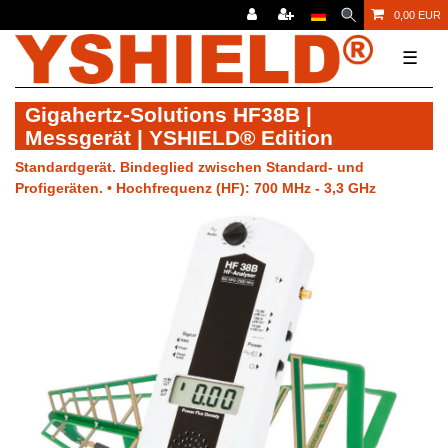
0,00 EUR
☰
Gigahertz-Solutions HF38B |
Messgerät | YSHIELD® Edition
Standardgerät. Bindeglied zwischen Standard- und
Profigeräten. • Hochfrequenz (HF): 700 MHz - 3,3 GHz