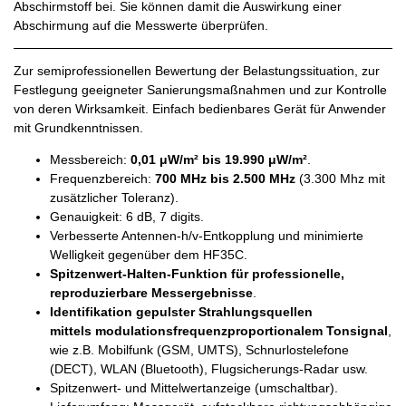
Abschirmstoff bei. Sie können damit die Auswirkung einer
Abschirmung auf die Messwerte überprüfen.
Zur semiprofessionellen Bewertung der Belastungssituation, zur
Festlegung geeigneter Sanierungsmaßnahmen und zur Kontrolle
von deren Wirksamkeit. Einfach bedienbares Gerät für Anwender
mit Grundkenntnissen.
Messbereich:
0,01 μW/m² bis 19.990 μW/m²
.
Frequenzbereich:
700 MHz bis 2.500 MHz
(3.300 Mhz mit
zusätzlicher Toleranz).
Genauigkeit: 6 dB, 7 digits.
Verbesserte Antennen-h/v-Entkopplung und minimierte
Welligkeit gegenüber dem HF35C.
Spitzenwert-Halten-Funktion für professionelle,
reproduzierbare Messergebnisse
.
Identifikation gepulster Strahlungsquellen
mittels
modulationsfrequenzproportionalem Tonsignal
,
wie z.B. Mobilfunk (GSM, UMTS), Schnurlostelefone
(DECT), WLAN (Bluetooth), Flugsicherungs-Radar usw.
Spitzenwert- und Mittelwertanzeige (umschaltbar).