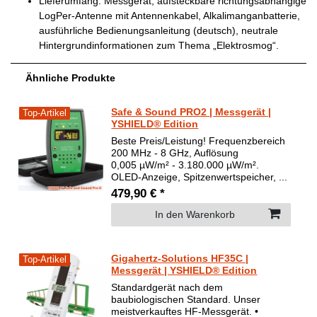
Lieferumfang: Messgerät, aufsteckbare richtungsabhängige
LogPer-Antenne mit Antennenkabel, Alkalimanganbatterie,
ausführliche Bedienungsanleitung (deutsch), neutrale
Hintergrundinformationen zum Thema „Elektrosmog“.
Ähnliche Produkte
Safe & Sound PRO2 | Messgerät |
Top-Artikel
YSHIELD® Edition
Beste Preis/Leistung! Frequenzbereich
200 MHz - 8 GHz, Auflösung
0,005 µW/m² - 3.180.000 µW/m².
OLED-Anzeige, Spitzenwertspeicher, ...
479,90 € *
In den Warenkorb
Gigahertz-Solutions HF35C |
Top-Artikel
Messgerät | YSHIELD® Edition
Standardgerät nach dem
baubiologischen Standard. Unser
meistverkauftes HF-Messgerät. •