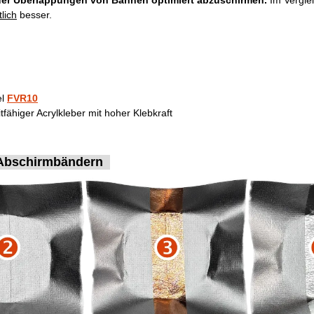
oder Überlappungen von Bahnen optimiert abzuschirmen.
Im Vergle
lich
besser.
el
FVR10
itfähiger Acrylkleber mit hoher Klebkraft
 Abschirmbändern