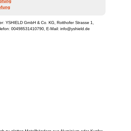
mpfung
pfung
ler:
YSHIELD GmbH & Co. KG
,
Rotthofer Strasse
1
,
elefon:
00498531410790
, E-Mail:
info@yshield.de