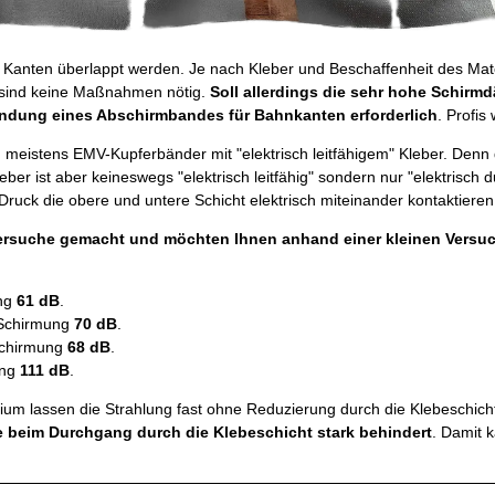
anten überlappt werden. Je nach Kleber und Beschaffenheit des Materi
 sind keine Maßnahmen nötig.
Soll allerdings die sehr hohe Schirm
endung eines Abschirmbandes für Bahnkanten erforderlich
. Profis
istens EMV-Kupferbänder mit "elektrisch leitfähigem" Kleber. Denn der 
eber ist aber keineswegs "elektrisch leitfähig" sondern nur "elektrisch
 Druck die obere und untere Schicht elektrisch miteinander kontaktiere
Versuche gemacht und möchten Ihnen anhand einer kleinen Versuc
ung
61 dB
.
 Schirmung
70 dB
.
Schirmung
68 dB
.
ung
111 dB
.
ium lassen die Strahlung fast ohne Reduzierung durch die Klebeschich
e beim Durchgang durch die Klebeschicht stark behindert
. Damit 