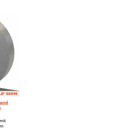
band
e
mit
um