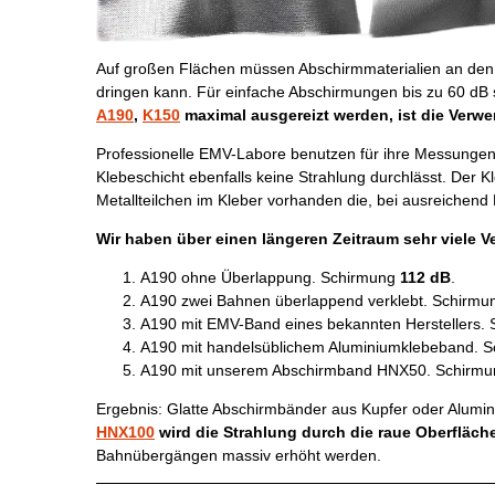
Auf großen Flächen müssen Abschirmmaterialien an den K
dringen kann. Für einfache Abschirmungen bis zu 60 dB
A190
,
K150
maximal ausgereizt werden, ist die Verw
Professionelle EMV-Labore benutzen für ihre Messungen me
Klebeschicht ebenfalls keine Strahlung durchlässt. Der Kl
Metallteilchen im Kleber vorhanden die, bei ausreichend
Wir haben über einen längeren Zeitraum sehr viele 
A190 ohne Überlappung. Schirmung
112 dB
.
A190 zwei Bahnen überlappend verklebt. Schirm
A190 mit EMV-Band eines bekannten Herstellers.
A190 mit handelsüblichem Aluminiumklebeband. 
A190 mit unserem Abschirmband HNX50. Schirm
Ergebnis: Glatte Abschirmbänder aus Kupfer oder Alumin
HNX100
wird die Strahlung durch die raue Oberfläch
Bahnübergängen massiv erhöht werden.