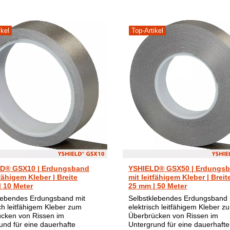
ikel
Top-Artikel
D® GSX10 | Erdungsband
YSHIELD® GSX50 | Erdungs
tfähigem Kleber | Breite
mit leitfähigem Kleber | Breit
| 10 Meter
25 mm | 50 Meter
lebendes Erdungsband mit
Selbstklebendes Erdungsband 
sch leitfähigem Kleber zum
elektrisch leitfähigem Kleber z
cken von Rissen im
Überbrücken von Rissen im
und für eine dauerhafte
Untergrund für eine dauerhafte