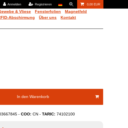
Anmelden
Registrieren
0,00 EUR
Gewebe & Vliese
Fensterfolien
Magnetfeld
RFID-Abschirmung
Über uns
Kontakt
In den Warenkorb
03667845
-
COO:
CN
-
TARIC:
74102100