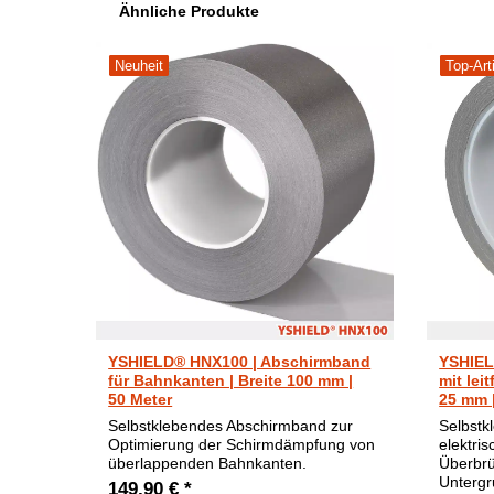
Ähnliche Produkte
Neuheit
Top-Art
YSHIELD® HNX100 | Abschirmband
YSHIEL
für Bahnkanten | Breite 100 mm |
mit lei
50 Meter
25 mm 
Selbstklebendes Abschirmband zur
Selbstk
Optimierung der Schirmdämpfung von
elektri
überlappenden Bahnkanten.
Überbrü
Untergr
149,90 € *