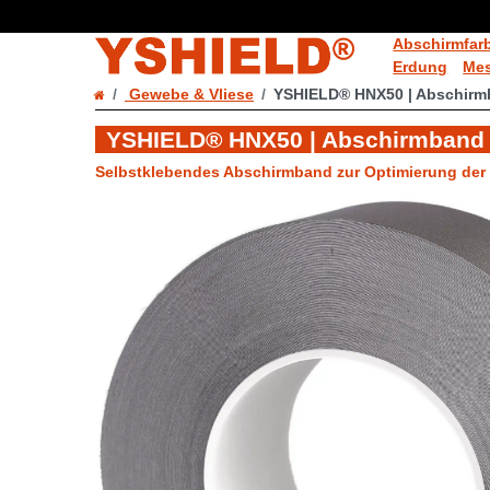
Abschirmfar
Erdung
Mes
Gewebe & Vliese
YSHIELD® HNX50 | Abschirmba
YSHIELD® HNX50 | Abschirmband fü
Selbstklebendes Abschirmband zur Optimierung de