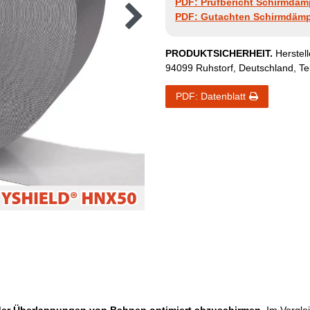
PDF: Prüfbericht Schirmdä
PDF: Gutachten Schirmdäm
PRODUKTSICHERHEIT.
Herstel
94099
Ruhstorf
,
Deutschland
, T
PDF: Datenblatt