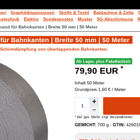
ben
Graphitdispersionen
Stoffe & Textil
Baldachine & Zelte
stechnik
Elektro
Sonderposten
Muster
5G-Abschirmung
nd für Bahnkanten | Breite 50 mm | 50 Meter
r Bahnkanten | Breite 50 mm | 50 Meter
r Schirmdämpfung von überlappenden Bahnkanten.
Ab Lager, plus Paketlaufzeit
*
79,90 EUR
Inhalt
50
Meter
Grundpreis
1,60 € / Meter
* inkl. ges. MwSt. zzgl.
Versandkosten
GEWICHT:
700
g -
GTIN:
42601