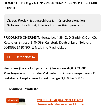
GEWICHT:
1300
g -
GTIN:
4260103662949
-
COO:
DE
-
TARIC:
32091000
Dieses Produkt ist ausschliesslich für professionellen
Gebrauch bestimmt, kein Verkauf an Privatpersonen.
PRODUKTSICHERHEIT.
Hersteller:
YSHIELD GmbH & Co. KG
,
Rotthofer Strasse
1
,
94099
Ruhstorf
,
Deutschland
, Telefon:
00498531410790
, E-Mail:
info@yshield.de
PDF: Datenblatt
Verdicker (Basis Polyurethan) für unser AQUACOND
Mischsystem.
Erhöht die Viskosität für Anwendungen wie z.B.
Siebdruck. Empfohlene Einsatzmenge 0,1 % bis 2,0 %.
Ähnliche Produkte
YSHIELD® AQUACOND BAC |
Neuheit
Reinacrylatdispersion | 1 Liter