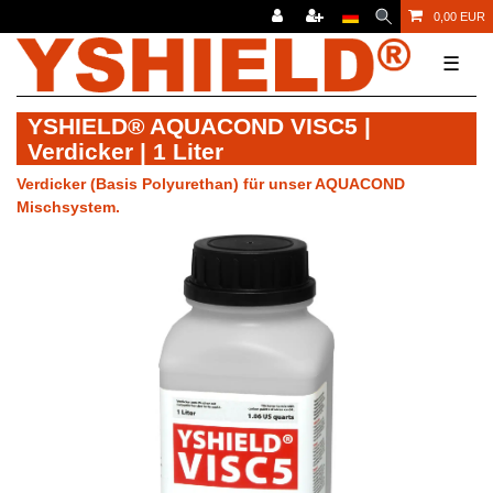
0,00 EUR
☰
YSHIELD® AQUACOND VISC5 |
Verdicker | 1 Liter
Verdicker (Basis Polyurethan) für unser AQUACOND
Mischsystem.