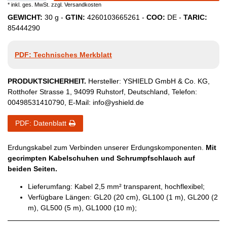
* inkl. ges. MwSt. zzgl.
Versandkosten
GEWICHT:
30
g -
GTIN:
4260103665261
-
COO:
DE
-
TARIC:
85444290
PDF: Technisches Merkblatt
PRODUKTSICHERHEIT.
Hersteller:
YSHIELD GmbH & Co. KG
,
Rotthofer Strasse
1
,
94099
Ruhstorf
,
Deutschland
, Telefon:
00498531410790
, E-Mail:
info@yshield.de
PDF: Datenblatt
Erdungskabel zum Verbinden unserer Erdungskomponenten.
Mit
gecrimpten Kabelschuhen und Schrumpfschlauch auf
beiden Seiten.
Lieferumfang: Kabel 2,5 mm² transparent, hochflexibel;
Verfügbare Längen: GL20 (20 cm), GL100 (1 m), GL200 (2
m), GL500 (5 m), GL1000 (10 m);