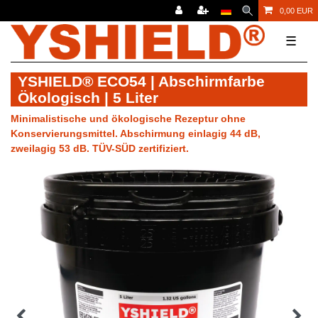
0,00 EUR
☰
YSHIELD® ECO54 | Abschirmfarbe
Ökologisch | 5 Liter
Minimalistische und ökologische Rezeptur ohne
Konservierungsmittel. Abschirmung einlagig 44 dB,
zweilagig 53 dB. TÜV-SÜD zertifiziert.