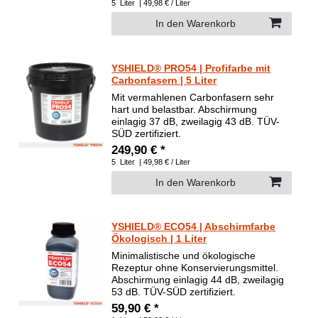
5
Liter
| 49,98 € / Liter
In den Warenkorb
YSHIELD® PRO54 | Profifarbe mit
Carbonfasern | 5 Liter
Mit vermahlenen Carbonfasern sehr
hart und belastbar. Abschirmung
einlagig 37 dB, zweilagig 43 dB. TÜV-
SÜD zertifiziert.
249,90 € *
5
Liter
| 49,98 € / Liter
In den Warenkorb
YSHIELD® ECO54 | Abschirmfarbe
Ökologisch | 1 Liter
Minimalistische und ökologische
Rezeptur ohne Konservierungsmittel.
Abschirmung einlagig 44 dB, zweilagig
53 dB. TÜV-SÜD zertifiziert.
59,90 € *