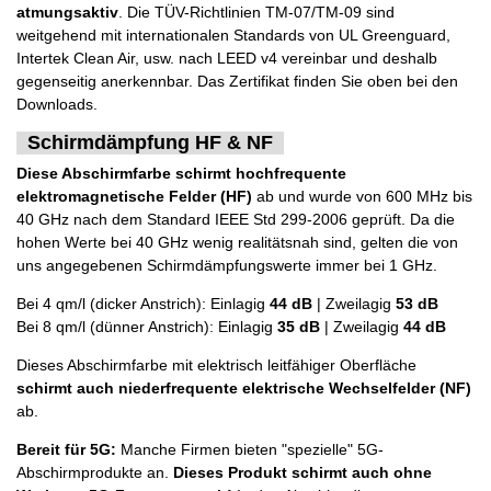
atmungsaktiv
. Die TÜV-Richtlinien TM-07/TM-09 sind
weitgehend mit internationalen Standards von UL Greenguard,
Intertek Clean Air, usw. nach LEED v4 vereinbar und deshalb
gegenseitig anerkennbar. Das Zertifikat finden Sie oben bei den
Downloads.
Schirmdämpfung HF & NF
Diese Abschirmfarbe schirmt hochfrequente
elektromagnetische Felder (HF)
ab und wurde von 600 MHz bis
40 GHz nach dem Standard IEEE Std 299-2006 geprüft. Da die
hohen Werte bei 40 GHz wenig realitätsnah sind, gelten die von
uns angegebenen Schirmdämpfungswerte immer bei 1 GHz.
Bei 4 qm/l (dicker Anstrich): Einlagig
44 dB
| Zweilagig
53 dB
Bei 8 qm/l (dünner Anstrich): Einlagig
35 dB
| Zweilagig
44 dB
Dieses Abschirmfarbe mit elektrisch leitfähiger Oberfläche
schirmt auch niederfrequente elektrische Wechselfelder (NF)
ab.
Bereit für 5G:
Manche Firmen bieten "spezielle" 5G-
Abschirmprodukte an.
Dieses Produkt schirmt auch ohne