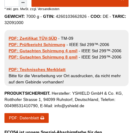
* inkl. ges. MwSt. zzgl.
Versandkosten
GEWICHT:
7000
g -
GTIN:
4260103662826
-
COO:
DE
-
TARIC:
32091000
PDF: Zertifikat TÜV-SÜD
- TM-09
PDF: Prüfbericht Schirmung
- IEEE Std 299™-2006
PDF: Gutachten Schirmung 4 qm/l
- IEEE Std 299™-2006
PDF: Gutachten Schirmung 8 qm/l
- IEEE Std 299™-2006
PDF: Technisches Merkblatt
Bitte für die Verarbeitung vor Ort ausdrucken, da nicht mehr
auf dem Gebinde vorhanden!
PRODUKTSICHERHEIT.
Hersteller:
YSHIELD GmbH & Co. KG
,
Rotthofer Strasse
1
,
94099
Ruhstorf
,
Deutschland
, Telefon:
00498531410790
, E-Mail:
info@yshield.de
PDF: Datenblatt
ECO54 ist unsere Spezial-Abschirmfarbe für den