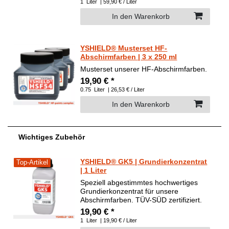
1
Liter
| 59,90 € / Liter
In den Warenkorb
YSHIELD® Musterset HF-
Abschirmfarben | 3 x 250 ml
Musterset unserer HF-Abschirmfarben.
19,90 € *
0.75
Liter
| 26,53 € / Liter
In den Warenkorb
Wichtiges Zubehör
YSHIELD® GK5 | Grundierkonzentrat
Top-Artikel
| 1 Liter
Speziell abgestimmtes hochwertiges
Grundierkonzentrat für unsere
Abschirmfarben. TÜV-SÜD zertifiziert.
19,90 € *
1
Liter
| 19,90 € / Liter