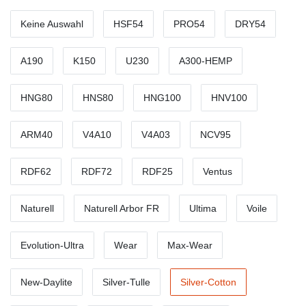
Keine Auswahl
HSF54
PRO54
DRY54
A190
K150
U230
A300-HEMP
HNG80
HNS80
HNG100
HNV100
ARM40
V4A10
V4A03
NCV95
RDF62
RDF72
RDF25
Ventus
Naturell
Naturell Arbor FR
Ultima
Voile
Evolution-Ultra
Wear
Max-Wear
New-Daylite
Silver-Tulle
Silver-Cotton