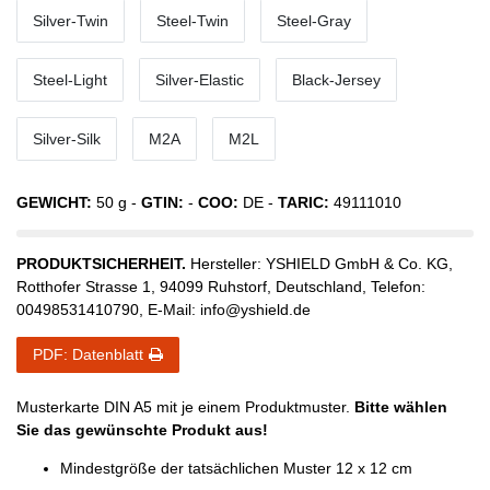
Silver-Twin
Steel-Twin
Steel-Gray
Steel-Light
Silver-Elastic
Black-Jersey
Silver-Silk
M2A
M2L
GEWICHT:
50
g -
GTIN:
-
COO:
DE
-
TARIC:
49111010
PRODUKTSICHERHEIT.
Hersteller:
YSHIELD GmbH & Co. KG
,
Rotthofer Strasse
1
,
94099
Ruhstorf
,
Deutschland
, Telefon:
00498531410790
, E-Mail:
info@yshield.de
PDF: Datenblatt
Musterkarte DIN A5 mit je einem Produktmuster.
Bitte wählen
Sie das gewünschte Produkt aus!
Mindestgröße der tatsächlichen Muster 12 x 12 cm