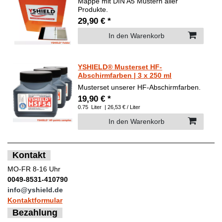
Mappe mit DIN A5 Mustern aller
Produkte.
29,90 € *
In den Warenkorb
YSHIELD® Musterset HF-
Abschirmfarben | 3 x 250 ml
Musterset unserer HF-Abschirmfarben.
19,90 € *
0.75
Liter
| 26,53 € / Liter
In den Warenkorb
Kontakt
MO-FR 8-16 Uhr
0049-8531-410790
info@yshield.de
Kontaktformular
Bezahlung