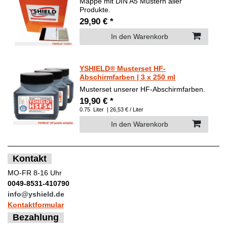
Mappe mit DIN A5 Mustern aller
Produkte.
29,90 € *
In den Warenkorb
YSHIELD® Musterset HF-
Abschirmfarben | 3 x 250 ml
Musterset unserer HF-Abschirmfarben.
19,90 € *
0.75
Liter
| 26,53 € / Liter
In den Warenkorb
Kontakt
MO-FR 8-16 Uhr
0049-8531-410790
info@yshield.de
Kontaktformular
Bezahlung