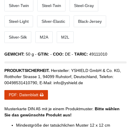
Silver-Twin
Steel-Twin
Steel-Gray
Steel-Light
Silver-Elastic
Black-Jersey
Silver-Silk
M2A
M2L
GEWICHT:
50
g -
GTIN:
-
COO:
DE
-
TARIC:
49111010
PRODUKTSICHERHEIT.
Hersteller:
YSHIELD GmbH & Co. KG
,
Rotthofer Strasse
1
,
94099
Ruhstorf
,
Deutschland
, Telefon:
00498531410790
, E-Mail:
info@yshield.de
PDF: Datenblatt
Musterkarte DIN A5 mit je einem Produktmuster.
Bitte wählen
Sie das gewünschte Produkt aus!
Mindestgröße der tatsächlichen Muster 12 x 12 cm