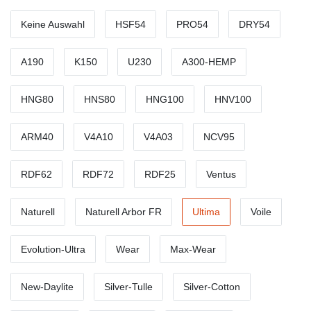
Keine Auswahl
HSF54
PRO54
DRY54
A190
K150
U230
A300-HEMP
HNG80
HNS80
HNG100
HNV100
ARM40
V4A10
V4A03
NCV95
RDF62
RDF72
RDF25
Ventus
Naturell
Naturell Arbor FR
Ultima
Voile
Evolution-Ultra
Wear
Max-Wear
New-Daylite
Silver-Tulle
Silver-Cotton